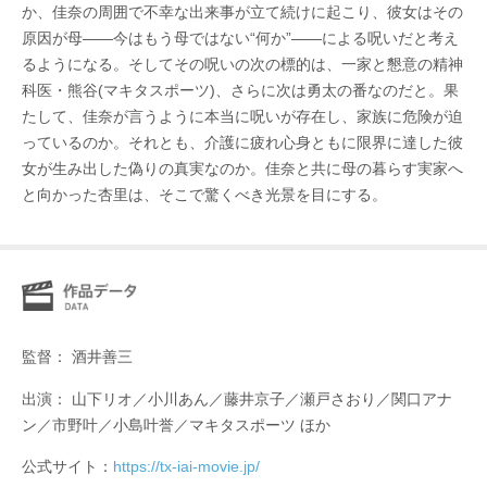
か、佳奈の周囲で不幸な出来事が立て続けに起こり、彼女はその
原因が母――今はもう母ではない“何か”――による呪いだと考え
るようになる。そしてその呪いの次の標的は、一家と懇意の精神
科医・熊谷(マキタスポーツ)、さらに次は勇太の番なのだと。果
たして、佳奈が言うように本当に呪いが存在し、家族に危険が迫
っているのか。それとも、介護に疲れ心身ともに限界に達した彼
女が生み出した偽りの真実なのか。佳奈と共に母の暮らす実家へ
と向かった杏里は、そこで驚くべき光景を目にする。
監督： 酒井善三
出演： 山下リオ／小川あん／藤井京子／瀬戸さおり／関口アナ
ン／市野叶／小島叶誉／マキタスポーツ ほか
公式サイト：
https://tx-iai-movie.jp/