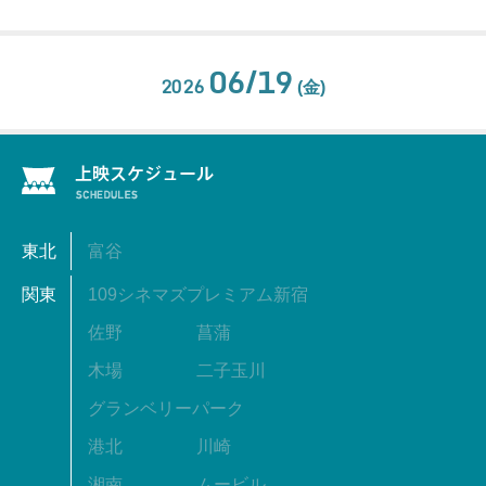
06/19
2026
(金)
東北
富谷
関東
109シネマズプレミアム新宿
佐野
菖蒲
木場
二子玉川
グランベリーパーク
港北
川崎
湘南
ムービル