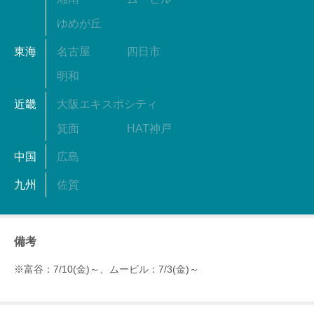
ゆめが丘
東海
名古屋
四日市
明和
近畿
大阪エキスポシティ
箕面
HAT神戸
中国
広島
九州
佐賀
備考
※富谷：7/10(金)～、ムービル：7/3(金)～