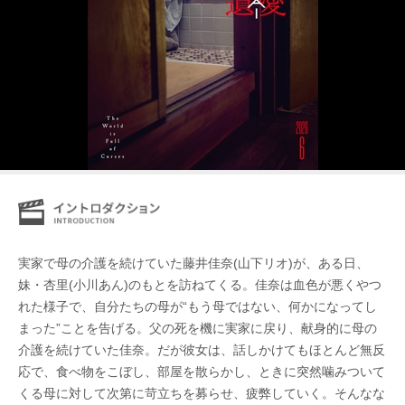
実家で母の介護を続けていた藤井佳奈(山下リオ)が、ある日、
妹・杏里(小川あん)のもとを訪ねてくる。佳奈は血色が悪くやつ
れた様子で、自分たちの母が“もう母ではない、何かになってし
まった”ことを告げる。父の死を機に実家に戻り、献身的に母の
介護を続けていた佳奈。だが彼女は、話しかけてもほとんど無反
応で、食べ物をこぼし、部屋を散らかし、ときに突然噛みついて
くる母に対して次第に苛立ちを募らせ、疲弊していく。そんなな