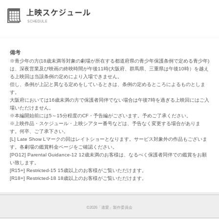
備考
※青少年の方(18歳未満等対象の劇場が所在する都道府県の青少年保護条例で定める青少年)
は、深夜営業及び映画の終映時間が午後11時(大阪府、群馬県、三重県は午後10時）を越え
る上映回は当該条例の定めにより入場できません。
但し、条例が上記と異なる定めをしているときは、条例の定めるところによるものとしま
す。
大阪府においては16歳未満の方で保護者同伴でない場合は午後7時を過ぎる上映回にはご入
場いただけません。
※本編開始前には5～15分程度のCF・予告編がございます。予めご了承ください。
※上映作品・スケジュール・上映シアター番号などは、予告なく変更する場合がありま
す。何卒、ご了承下さい。
[L] Late Show Lマークの回はレイトショーとなります。サービス対象外の作品もございま
す。各劇場の鑑賞料金ページをご確認ください。
[PG12] Parental Guidance-12 12歳未満のお客様は、なるべく保護者同伴での鑑賞をお願
い致します。
[R15+] Restricted-15 15歳以上のお客様がご覧いただけます。
[R18+] Restricted-18 18歳以上のお客様がご覧いただけます。
©︎2026「遺愛」製作委員会