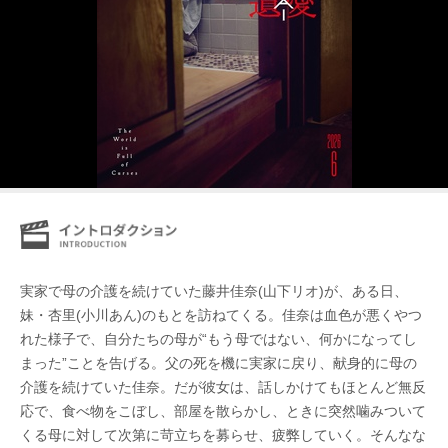
実家で母の介護を続けていた藤井佳奈(山下リオ)が、ある日、
妹・杏里(小川あん)のもとを訪ねてくる。佳奈は血色が悪くやつ
れた様子で、自分たちの母が“もう母ではない、何かになってし
まった”ことを告げる。父の死を機に実家に戻り、献身的に母の
介護を続けていた佳奈。だが彼女は、話しかけてもほとんど無反
応で、食べ物をこぼし、部屋を散らかし、ときに突然噛みついて
くる母に対して次第に苛立ちを募らせ、疲弊していく。そんなな