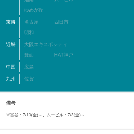
ゆめが丘
東海
名古屋
四日市
明和
近畿
大阪エキスポシティ
箕面
HAT神戸
中国
広島
九州
佐賀
備考
※富谷：7/10(金)～、ムービル：7/3(金)～