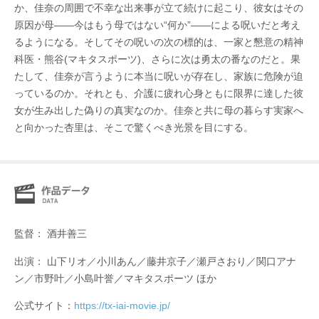
か、佳奈の周囲で不幸な出来事が立て続けに起こり、彼女はその
原因が母――今はもう母ではない“何か”――による呪いだと考え
るようになる。そしてその呪いの次の標的は、一家と懇意の精神
科医・熊谷(マキタスポーツ)、さらに次は勇太の番なのだと。果
たして、佳奈が言うように本当に呪いが存在し、家族に危険が迫
っているのか。それとも、介護に疲れ心身ともに限界に達した彼
女が生み出した偽りの真実なのか。佳奈と共に母の暮らす実家へ
と向かった杏里は、そこで驚くべき光景を目にする。
監督： 酒井善三
出演： 山下リオ／小川あん／藤井京子／瀬戸さおり／関口アナ
ン／市野叶／小島叶誉／マキタスポーツ ほか
公式サイト：
https://tx-iai-movie.jp/