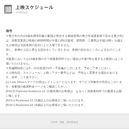
備考
※青少年の方(18歳未満等対象の劇場が所在する都道府県の青少年保護条例で定める青少年)
は、深夜営業及び映画の終映時間が午後11時(大阪府、群馬県、三重県は午後10時）を越え
る上映回は当該条例の定めにより入場できません。
但し、条例が上記と異なる定めをしているときは、条例の定めるところによるものとしま
す。
大阪府においては16歳未満の方で保護者同伴でない場合は午後7時を過ぎる上映回にはご入
場いただけません。
※本編開始前には5～15分程度のCF・予告編がございます。予めご了承ください。
※上映作品・スケジュール・上映シアター番号などは、予告なく変更する場合がありま
す。何卒、ご了承下さい。
[L] Late Show Lマークの回はレイトショーとなります。サービス対象外の作品もございま
す。各劇場の鑑賞料金ページをご確認ください。
[PG12] Parental Guidance-12 12歳未満のお客様は、なるべく保護者同伴での鑑賞をお願
い致します。
[R15+] Restricted-15 15歳以上のお客様がご覧いただけます。
[R18+] Restricted-18 18歳以上のお客様がご覧いただけます。
©︎2026「遺愛」製作委員会