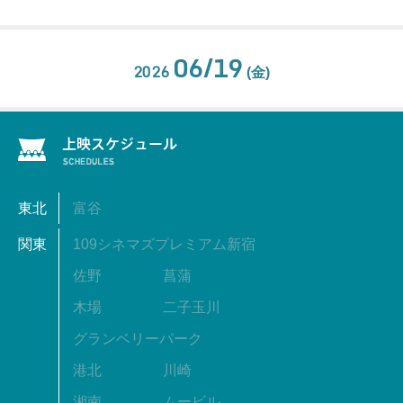
06/19
2026
(金)
東北
富谷
関東
109シネマズプレミアム新宿
佐野
菖蒲
木場
二子玉川
グランベリーパーク
港北
川崎
湘南
ムービル