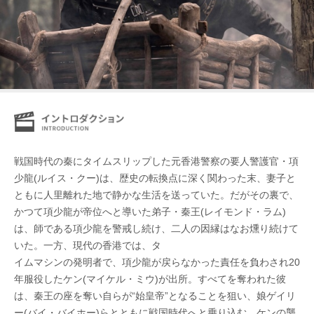
戦国時代の秦にタイムスリップした元香港警察の要人警護官・項
少龍(ルイス・クー)は、歴史の転換点に深く関わった末、妻子と
ともに人里離れた地で静かな生活を送っていた。だがその裏で、
かつて項少龍が帝位へと導いた弟子・秦王(レイモンド・ラム)
は、師である項少龍を警戒し続け、二人の因縁はなお燻り続けて
いた。一方、現代の香港では、タ
イムマシンの発明者で、項少龍が戻らなかった責任を負わされ20
年服役したケン(マイケル・ミウ)が出所。すべてを奪われた彼
は、秦王の座を奪い自らが“始皇帝”となることを狙い、娘ゲイリ
ー(バイ・バイホー)らとともに戦国時代へと乗り込む。ケンの襲