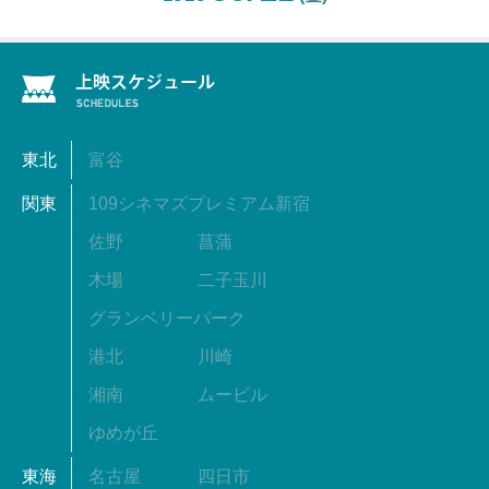
東北
富谷
関東
109シネマズプレミアム新宿
佐野
菖蒲
木場
二子玉川
グランベリーパーク
港北
川崎
湘南
ムービル
ゆめが丘
東海
名古屋
四日市