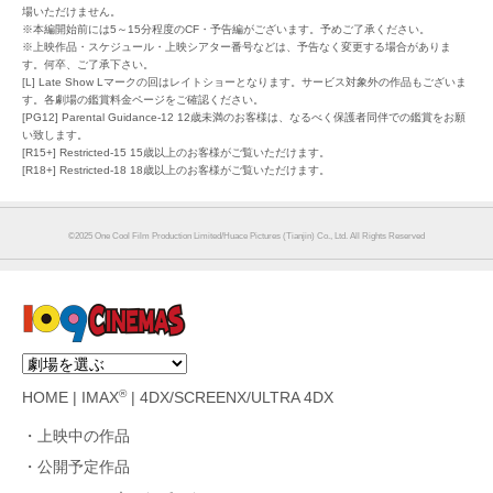
場いただけません。
※本編開始前には5～15分程度のCF・予告編がございます。予めご了承ください。
※上映作品・スケジュール・上映シアター番号などは、予告なく変更する場合がありま
す。何卒、ご了承下さい。
[L] Late Show Lマークの回はレイトショーとなります。サービス対象外の作品もございま
す。各劇場の鑑賞料金ページをご確認ください。
[PG12] Parental Guidance-12 12歳未満のお客様は、なるべく保護者同伴での鑑賞をお願
い致します。
[R15+] Restricted-15 15歳以上のお客様がご覧いただけます。
[R18+] Restricted-18 18歳以上のお客様がご覧いただけます。
©︎2025 One Cool Film Production Limited/Huace Pictures (Tianjin) Co., Ltd. All Rights Reserved
®
HOME
|
IMAX
|
4DX/SCREENX/ULTRA 4DX
上映中の作品
公開予定作品