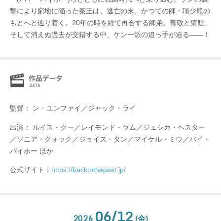
撃により窮地に陥った秦王は、逃亡の末、かつての師・項少龍の
もとへと辿り着く。20年の時を経て再会する師弟。尊敬と猜疑、
そして消えぬ過去が交錯する中、ケン一派の追っ手が迫る――！
監督： ン・ユンファイ／ジャック・ライ
出演： ルイス・クー／レイモンド・ラム／ジェシカ・ヘスター
／ソニア・クォック／ジョイス・タン／マイケル・ミウ／バイ・
バイホー ほか
公式サイト：
https://backtothepast.jp/
06/12
2026
(金)