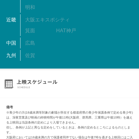
明和
近畿
大阪エキスポシティ
箕面
HAT神戸
中国
広島
九州
佐賀
備考
※青少年の方(18歳未満等対象の劇場が所在する都道府県の青少年保護条例で定める青少年)
は、深夜営業及び映画の終映時間が午後11時(大阪府、群馬県、三重県は午後10時）を越え
る上映回は当該条例の定めにより入場できません。
但し、条例が上記と異なる定めをしているときは、条例の定めるところによるものとしま
す。
大阪府においては16歳未満の方で保護者同伴でない場合は午後7時を過ぎる上映回にはご入