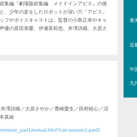
総集編『劇場版総集編 メイドインアビス』の後
と、少年の姿をしたロボットが深い穴「アビス」
ッフやボイスキャストは、監督の小島正幸やキャ
東
声優の富田美憂、伊瀬茉莉也、井澤詩織、大原さ
近
中
九
／井澤詩織／大原さやか／豊崎愛生／田村睦心／沼
本真綾
om/movie_part1/revival.html?cat=season1-part2