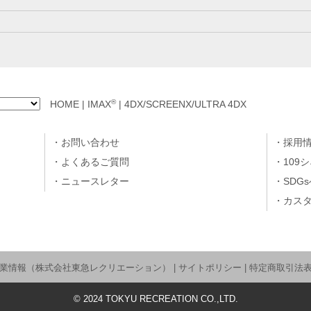
®
HOME
|
IMAX
|
4DX/SCREENX/ULTRA 4DX
お問い合わせ
採用
よくあるご質問
109
ニュースレター
SDG
カス
業情報（株式会社東急レクリエーション）
|
サイトポリシー
|
特定商取引法
©
2024
TOKYU RECREATION CO.,LTD.