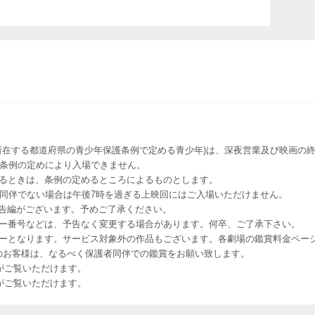
所在する都道府県の青少年保護条例で定める青少年)は、深夜営業及び映画の終
該条例の定めにより入場できません。
るときは、条例の定めるところによるものとします。
者同伴でない場合は午後7時を過ぎる上映回にはご入場いただけません。
予告編がございます。予めご了承ください。
ー番号などは、予告なく変更する場合があります。何卒、ご了承下さい。
はレイトショーとなります。サービス対象外の作品もございます。各劇場の鑑賞料金ペ
-12 12歳未満のお客様は、なるべく保護者同伴での鑑賞をお願い致します。
のお客様がご覧いただけます。
のお客様がご覧いただけます。