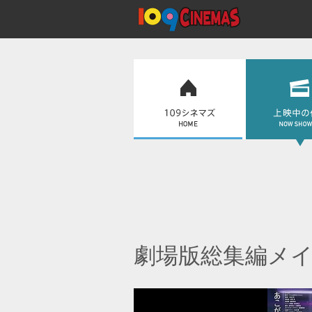
劇場版総集編メ