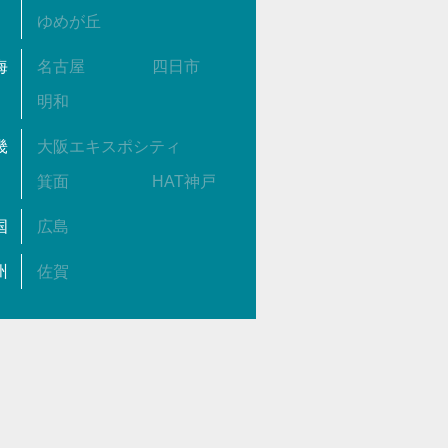
ゆめが丘
海
名古屋
四日市
明和
畿
大阪エキスポシティ
箕面
HAT神戸
国
広島
州
佐賀