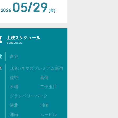
05/29
2026
(金)
北
富谷
東
109シネマズプレミアム新宿
佐野
菖蒲
木場
二子玉川
グランベリーパーク
港北
川崎
湘南
ムービル