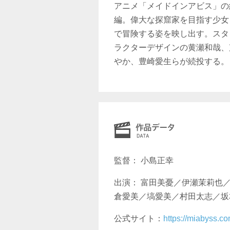
アニメ「メイドインアビス」の
編。偉大な探窟家を目指す少女
で冒険する姿を映し出す。スタ
ラクターデザインの黄瀬和哉、
やか、豊崎愛生らが続投する。
監督： 小島正幸
出演： 富田美憂／伊瀬茉莉也
倉愛美／塙愛美／村田太志／坂
公式サイト：
https://miabyss.c