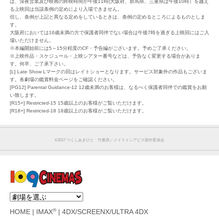
は、深夜営業及び映画の終映時間が午後11時(大阪府、群馬県、三重県は午後10時）を越え
る上映回は当該条例の定めにより入場できません。
但し、条例が上記と異なる定めをしているときは、条例の定めるところによるものとしま
す。
大阪府においては16歳未満の方で保護者同伴でない場合は午後7時を過ぎる上映回にはご入
場いただけません。
※本編開始前には5～15分程度のCF・予告編がございます。予めご了承ください。
※上映作品・スケジュール・上映シアター番号などは、予告なく変更する場合がありま
す。何卒、ご了承下さい。
[L] Late Show Lマークの回はレイトショーとなります。サービス対象外の作品もございま
す。各劇場の鑑賞料金ページをご確認ください。
[PG12] Parental Guidance-12 12歳未満のお客様は、なるべく保護者同伴での鑑賞をお願
い致します。
[R15+] Restricted-15 15歳以上のお客様がご覧いただけます。
[R18+] Restricted-18 18歳以上のお客様がご覧いただけます。
©︎2017 つくしあきひと・竹書房／メイドインアビス製作委員会
®
HOME
|
IMAX
|
4DX/SCREENX/ULTRA 4DX