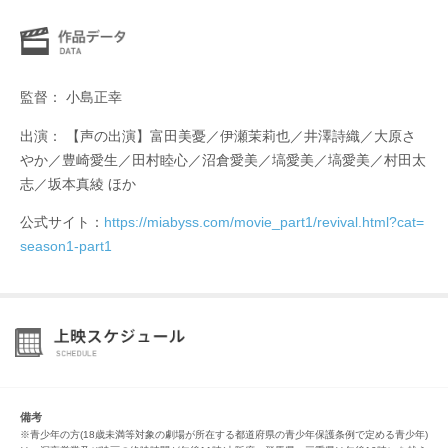
監督： 小島正幸
出演： 【声の出演】富田美憂／伊瀬茉莉也／井澤詩織／大原さ
やか／豊崎愛生／田村睦心／沼倉愛美／塙愛美／塙愛美／村田太
志／坂本真綾 ほか
公式サイト：
https://miabyss.com/movie_part1/revival.html?cat=
season1-part1
備考
※青少年の方(18歳未満等対象の劇場が所在する都道府県の青少年保護条例で定める青少年)