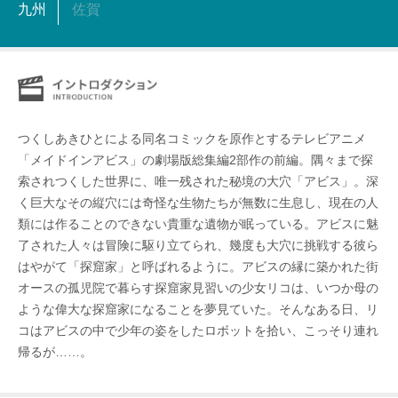
九州
佐賀
つくしあきひとによる同名コミックを原作とするテレビアニメ
「メイドインアビス」の劇場版総集編2部作の前編。隅々まで探
索されつくした世界に、唯一残された秘境の大穴「アビス」。深
く巨大なその縦穴には奇怪な生物たちが無数に生息し、現在の人
類には作ることのできない貴重な遺物が眠っている。アビスに魅
了された人々は冒険に駆り立てられ、幾度も大穴に挑戦する彼ら
はやがて「探窟家」と呼ばれるように。アビスの縁に築かれた街
オースの孤児院で暮らす探窟家見習いの少女リコは、いつか母の
ような偉大な探窟家になることを夢見ていた。そんなある日、リ
コはアビスの中で少年の姿をしたロボットを拾い、こっそり連れ
帰るが……。