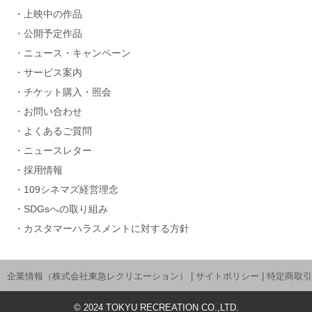
上映中の作品
公開予定作品
ニュース・キャンペーン
サービス案内
チケット購入・照会
お問い合わせ
よくあるご質問
ニュースレター
採用情報
109シネマズ経営理念
SDGsへの取り組み
カスタマーハラスメントに対する方針
企業情報（株式会社東急レクリエーション）
|
サイトポリシー
|
特定商取引
©
2024
TOKYU RECREATION CO.,LTD.