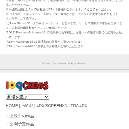
大阪府においては16歳未満の方で保護者同伴でない場合は午後7時を過ぎる上映回にはご入
場いただけません。
※本編開始前には5～15分程度のCF・予告編がございます。予めご了承ください。
※上映作品・スケジュール・上映シアター番号などは、予告なく変更する場合がありま
す。何卒、ご了承下さい。
[L] Late Show Lマークの回はレイトショーとなります。サービス対象外の作品もございま
す。各劇場の鑑賞料金ページをご確認ください。
[PG12] Parental Guidance-12 12歳未満のお客様は、なるべく保護者同伴での鑑賞をお願
い致します。
[R15+] Restricted-15 15歳以上のお客様がご覧いただけます。
[R18+] Restricted-18 18歳以上のお客様がご覧いただけます。
©︎ Maoyan Entertainment. All Rights Reserved
®
HOME
|
IMAX
|
4DX/SCREENX/ULTRA 4DX
上映中の作品
公開予定作品