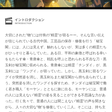
大切にされた"物"には付喪の"精霊"が宿るーー。そんな言い伝え
が信じられている古代中国。工芸品の保存・修復を行う「秘宝
閣」には、人には見えず、触れもしないが、実は多くの精霊たち
がひっそりと暮らしていた。ある日、平和の象徴と呼ばれる幸い
をもたらす傘・青唐傘と、戦乱を呼ぶと恐れられる不吉な刀・黒
玉剣が秘宝閣に収められる。青唐傘には精霊「チンダイ」が、黒
玉剣には「ワングイ」が宿っていた。しかし、黒玉剣に宿るワン
グイが突然姿を消し、黒玉剣もまた秘宝閣から持ち去られてしま
う。突然姿を消したワングイを探すため、チンダイは秘宝閣で働
く若き職人「モーヤン」とともに旅に出る。モーヤンには、普通
の人には見えない"精霊"の姿を見ることができる不思議な力があ
った。行く先々で、普通の人には聞こえない"精霊"の声を聞きな
がら、人々の大切な"物"を修復していく二人。そこには、持ち主