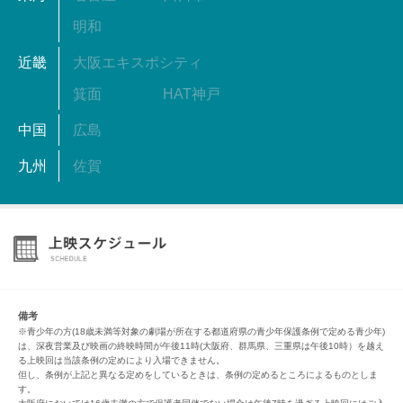
明和
近畿
大阪エキスポシティ
箕面
HAT神戸
中国
広島
九州
佐賀
備考
※青少年の方(18歳未満等対象の劇場が所在する都道府県の青少年保護条例で定める青少年)
は、深夜営業及び映画の終映時間が午後11時(大阪府、群馬県、三重県は午後10時）を越え
る上映回は当該条例の定めにより入場できません。
但し、条例が上記と異なる定めをしているときは、条例の定めるところによるものとしま
す。