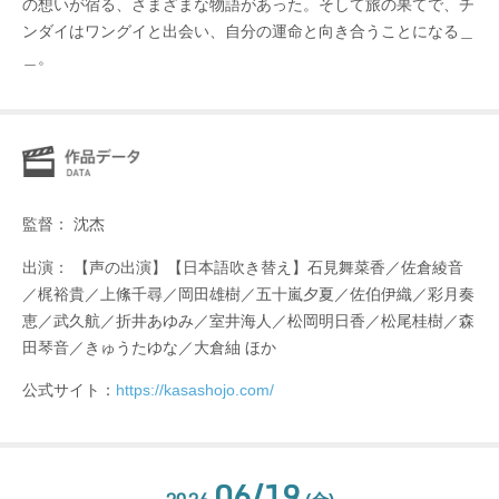
の想いが宿る、さまざまな物語があった。そして旅の果てで、チ
ンダイはワングイと出会い、自分の運命と向き合うことになる＿
＿。
監督： 沈杰
出演： 【声の出演】【日本語吹き替え】石見舞菜香／佐倉綾音
／梶裕貴／上絛千尋／岡田雄樹／五十嵐夕夏／佐伯伊織／彩月奏
恵／武久航／折井あゆみ／室井海人／松岡明日香／松尾桂樹／森
田琴音／きゅうたゆな／大倉紬 ほか
公式サイト：
https://kasashojo.com/
06/19