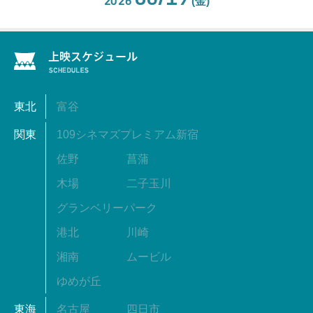
2026
(金)
東北
富谷
関東
109シネマズプレミアム新宿
佐野
菖蒲
木場
二子玉川
グランベリーパーク
港北
川崎
湘南
ムービル
ゆめが丘
東海
名古屋
四日市