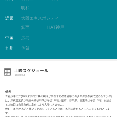
明和
近畿
大阪エキスポシティ
箕面
HAT神戸
中国
広島
九州
佐賀
備考
※青少年の方(18歳未満等対象の劇場が所在する都道府県の青少年保護条例で定める青少年)
は、深夜営業及び映画の終映時間が午後11時(大阪府、群馬県、三重県は午後10時）を越え
る上映回は当該条例の定めにより入場できません。
但し、条例が上記と異なる定めをしているときは、条例の定めるところによるものとしま
す。