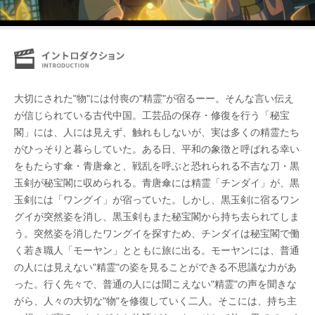
大切にされた"物"には付喪の"精霊"が宿るーー。そんな言い伝え
が信じられている古代中国。工芸品の保存・修復を行う「秘宝
閣」には、人には見えず、触れもしないが、実は多くの精霊たち
がひっそりと暮らしていた。ある日、平和の象徴と呼ばれる幸い
をもたらす傘・青唐傘と、戦乱を呼ぶと恐れられる不吉な刀・黒
玉剣が秘宝閣に収められる。青唐傘には精霊「チンダイ」が、黒
玉剣には「ワングイ」が宿っていた。しかし、黒玉剣に宿るワン
グイが突然姿を消し、黒玉剣もまた秘宝閣から持ち去られてしま
う。突然姿を消したワングイを探すため、チンダイは秘宝閣で働
く若き職人「モーヤン」とともに旅に出る。モーヤンには、普通
の人には見えない"精霊"の姿を見ることができる不思議な力があ
った。行く先々で、普通の人には聞こえない"精霊"の声を聞きな
がら、人々の大切な"物"を修復していく二人。そこには、持ち主