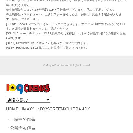
大阪府においては16歳未満の方で保護者同伴でない場合は午後7時を過ぎる上映回にはご入
場いただけません。
※本編開始前には5～15分程度のCF・予告編がございます。予めご了承ください。
※上映作品・スケジュール・上映シアター番号などは、予告なく変更する場合がありま
す。何卒、ご了承下さい。
[L] Late Show Lマークの回はレイトショーとなります。サービス対象外の作品もございま
す。各劇場の鑑賞料金ページをご確認ください。
[PG12] Parental Guidance-12 12歳未満のお客様は、なるべく保護者同伴での鑑賞をお願
い致します。
[R15+] Restricted-15 15歳以上のお客様がご覧いただけます。
[R18+] Restricted-18 18歳以上のお客様がご覧いただけます。
©︎ Maoyan Entertainment. All Rights Reserved
®
HOME
|
IMAX
|
4DX/SCREENX/ULTRA 4DX
上映中の作品
公開予定作品