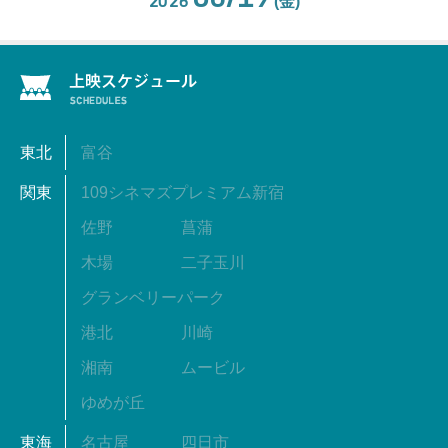
2026
(金)
東北
富谷
関東
109シネマズプレミアム新宿
佐野
菖蒲
木場
二子玉川
グランベリーパーク
港北
川崎
湘南
ムービル
ゆめが丘
東海
名古屋
四日市