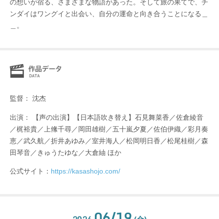
の想いが宿る、さまざまな物語があった。そして旅の果てで、チ
ンダイはワングイと出会い、自分の運命と向き合うことになる＿
＿。
監督： 沈杰
出演： 【声の出演】【日本語吹き替え】石見舞菜香／佐倉綾音
／梶裕貴／上絛千尋／岡田雄樹／五十嵐夕夏／佐伯伊織／彩月奏
恵／武久航／折井あゆみ／室井海人／松岡明日香／松尾桂樹／森
田琴音／きゅうたゆな／大倉紬 ほか
公式サイト：
https://kasashojo.com/
06/19