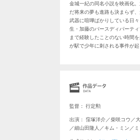
金城一紀の同名小説を映画化。
だ将来の夢も進路も決まらず、
武器に喧嘩ばかりしている日々
生・加藤のバースディパーティ
まで経験したことのない時間を
が駅で少年に刺される事件が起
監督： 行定勲
出演： 窪塚洋介／柴咲コウ／
／細山田隆人／キム・ミン／ミ