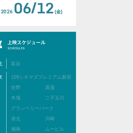
06/12
2026
(金)
北
富谷
東
109シネマズプレミアム新宿
佐野
菖蒲
木場
二子玉川
グランベリーパーク
港北
川崎
湘南
ムービル