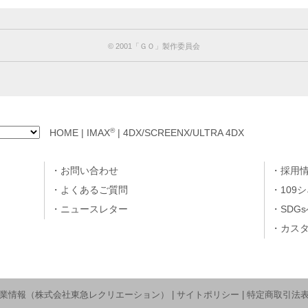
©︎ 2001「ＧＯ」製作委員会
®
HOME
|
IMAX
|
4DX/SCREENX/ULTRA 4DX
お問い合わせ
採用
よくあるご質問
109
ニュースレター
SDG
カス
業情報（株式会社東急レクリエーション）
|
サイトポリシー
|
特定商取引法