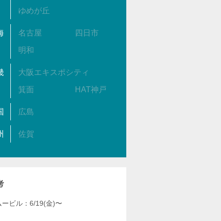
ゆめが丘
海
名古屋
四日市
明和
畿
大阪エキスポシティ
箕面
HAT神戸
国
広島
州
佐賀
考
ービル：6/19(金)〜