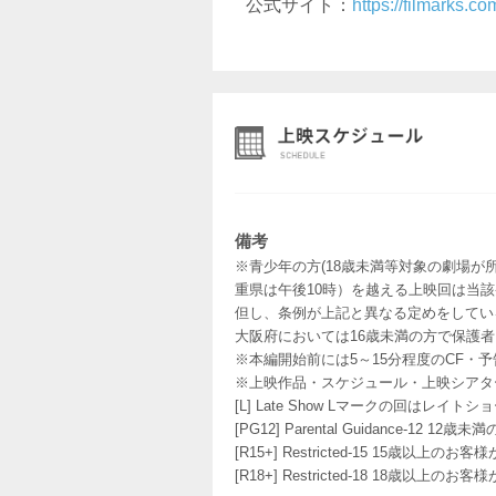
公式サイト：
https://filmarks.c
備考
※青少年の方(18歳未満等対象の劇場が
重県は午後10時）を越える上映回は当
但し、条例が上記と異なる定めをしてい
大阪府においては16歳未満の方で保護
※本編開始前には5～15分程度のCF・
※上映作品・スケジュール・上映シアタ
[L] Late Show Lマークの回
[PG12] Parental Guidance
[R15+] Restricted-15 15歳以上
[R18+] Restricted-18 18歳以上