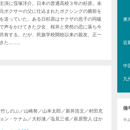
主演に窪塚洋介。日本の普通高校３年の杉原。未
元ボクサーの父に仕込まれたボクシングの腕前を
を送っていた。ある日杉原はヤクザの息子の同級
東
で声をかけてきた少女、桜井と突然の恋に落ち今
共有する。だが、民族学校開校以来の親友、正一
きた……。
近
中
九
備
大竹しのぶ／山崎努／山本太郎／新井浩文／村田充
ョン・ケナム／大杉漣／塩見三省／萩原聖人 ほか
※ム