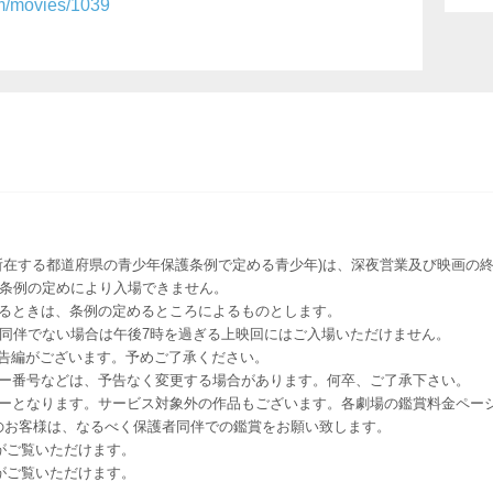
om/movies/1039
所在する都道府県の青少年保護条例で定める青少年)は、深夜営業及び映画の終
該条例の定めにより入場できません。
るときは、条例の定めるところによるものとします。
者同伴でない場合は午後7時を過ぎる上映回にはご入場いただけません。
予告編がございます。予めご了承ください。
ー番号などは、予告なく変更する場合があります。何卒、ご了承下さい。
はレイトショーとなります。サービス対象外の作品もございます。各劇場の鑑賞料金ペ
-12 12歳未満のお客様は、なるべく保護者同伴での鑑賞をお願い致します。
のお客様がご覧いただけます。
のお客様がご覧いただけます。