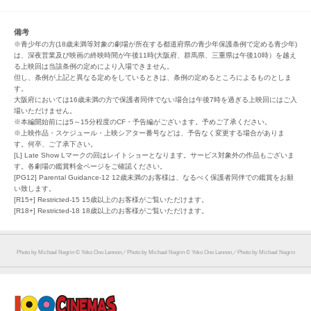
備考
※青少年の方(18歳未満等対象の劇場が所在する都道府県の青少年保護条例で定める青少年)
は、深夜営業及び映画の終映時間が午後11時(大阪府、群馬県、三重県は午後10時）を越え
る上映回は当該条例の定めにより入場できません。
但し、条例が上記と異なる定めをしているときは、条例の定めるところによるものとしま
す。
大阪府においては16歳未満の方で保護者同伴でない場合は午後7時を過ぎる上映回にはご入
場いただけません。
※本編開始前には5～15分程度のCF・予告編がございます。予めご了承ください。
※上映作品・スケジュール・上映シアター番号などは、予告なく変更する場合がありま
す。何卒、ご了承下さい。
[L] Late Show Lマークの回はレイトショーとなります。サービス対象外の作品もございま
す。各劇場の鑑賞料金ページをご確認ください。
[PG12] Parental Guidance-12 12歳未満のお客様は、なるべく保護者同伴での鑑賞をお願
い致します。
[R15+] Restricted-15 15歳以上のお客様がご覧いただけます。
[R18+] Restricted-18 18歳以上のお客様がご覧いただけます。
Photo by Michael Negrin © Yoko Ono Lennon／Photo by Michael Negrin © Yoko Ono Lennon／Photo by Michael Negrin