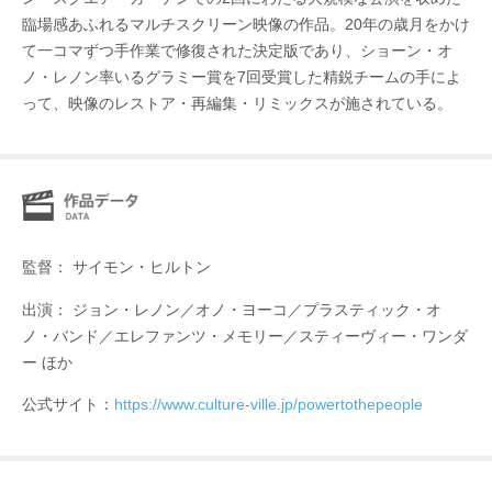
臨場感あふれるマルチスクリーン映像の作品。20年の歳月をかけ
て一コマずつ手作業で修復された決定版であり、ショーン・オ
ノ・レノン率いるグラミー賞を7回受賞した精鋭チームの手によ
って、映像のレストア・再編集・リミックスが施されている。
監督： サイモン・ヒルトン
出演： ジョン・レノン／オノ・ヨーコ／プラスティック・オ
ノ・バンド／エレファンツ・メモリー／スティーヴィー・ワンダ
ー ほか
公式サイト：
https://www.culture-ville.jp/powertothepeople