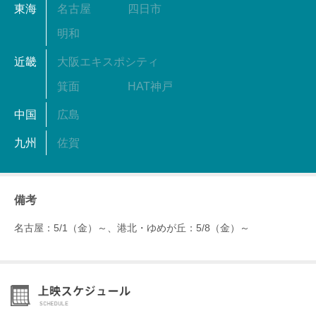
東海
名古屋
四日市
明和
近畿
大阪エキスポシティ
箕面
HAT神戸
中国
広島
九州
佐賀
備考
名古屋：5/1（金）～、港北・ゆめが丘：5/8（金）～