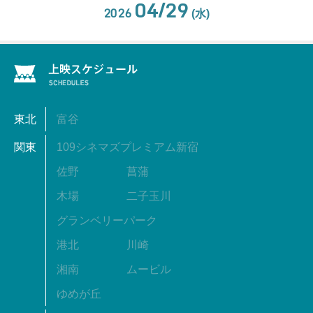
04/29
2026
(水)
東北
富谷
関東
109シネマズプレミアム新宿
佐野
菖蒲
木場
二子玉川
グランベリーパーク
港北
川崎
湘南
ムービル
ゆめが丘