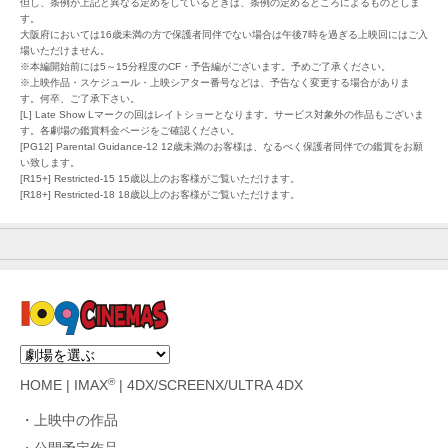
但し、条例が上記と異なる定めをしているときは、条例の定めるところによるものとしま
す。
大阪府においては16歳未満の方で保護者同伴でない場合は午後7時を過ぎる上映回にはご入
場いただけません。
※本編開始前には5～15分程度のCF・予告編がございます。予めご了承ください。
※上映作品・スケジュール・上映シアター番号などは、予告なく変更する場合がありま
す。何卒、ご了承下さい。
[L] Late Show Lマークの回はレイトショーとなります。サービス対象外の作品もございま
す。各劇場の鑑賞料金ページをご確認ください。
[PG12] Parental Guidance-12 12歳未満のお客様は、なるべく保護者同伴での鑑賞をお願
い致します。
[R15+] Restricted-15 15歳以上のお客様がご覧いただけます。
[R18+] Restricted-18 18歳以上のお客様がご覧いただけます。
®
HOME
|
IMAX
|
4DX/SCREENX/ULTRA 4DX
上映中の作品