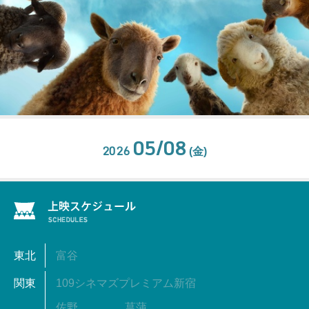
05/08
2026
(金)
東北
富谷
関東
109シネマズプレミアム新宿
佐野
菖蒲