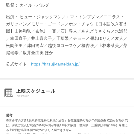
監督： カイル・バルダ
出演： ヒュー・ジャックマン／エマ・トンプソン／ニコラス・
ガリツィン／モリー・ゴードン／ホン・チャウ【日本語吹き替え
版】⼭路和弘／布施川⼀寛／⽯川界⼈／あんどうさくら／⽔瀬郁
／幸⽥直⼦／井上喜久⼦／千葉繁／チョー／瀬名ゆりえ／⻨⼈／
松岡美⾥／津⽥篤宏／越後屋コースケ／橘杏咲／上林未菜美／柴
尾瑞希／坂井亜由美 ほか
公式サイト：
https://hitsuji-tanteidan.jp/
備考
※青少年の方(18歳未満等対象の劇場が所在する都道府県の青少年保護条例で定める青少年)
は、深夜営業及び映画の終映時間が午後11時(大阪府、群馬県、三重県は午後10時）を越え
る上映回は当該条例の定めにより入場できません。