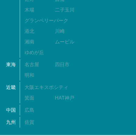
木場
二子玉川
グランベリーパーク
港北
川崎
湘南
ムービル
ゆめが丘
東海
名古屋
四日市
明和
近畿
大阪エキスポシティ
箕面
HAT神戸
中国
広島
九州
佐賀