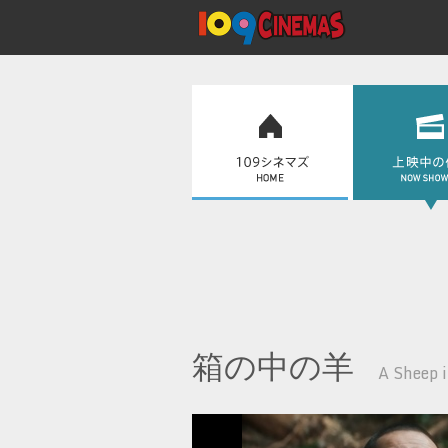
箱の中の羊
A Sheep i