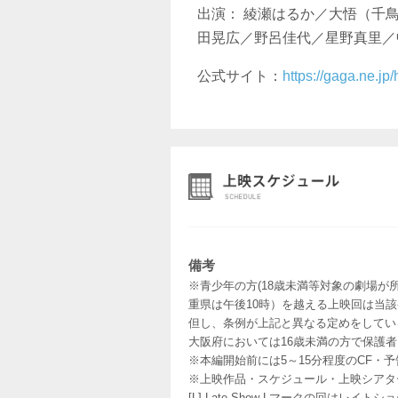
出演： 綾瀬はるか／大悟（千
田晃広／野呂佳代／星野真里／
公式サイト：
https://gaga.ne.jp
備考
※青少年の方(18歳未満等対象の劇場が
重県は午後10時）を越える上映回は当
但し、条例が上記と異なる定めをしてい
大阪府においては16歳未満の方で保護
※本編開始前には5～15分程度のCF・
※上映作品・スケジュール・上映シアタ
[L] Late Show Lマークの回