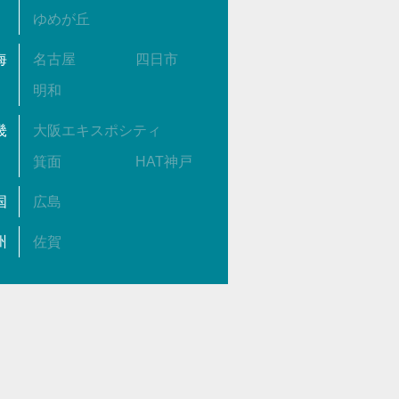
ゆめが丘
海
名古屋
四日市
明和
畿
大阪エキスポシティ
箕面
HAT神戸
国
広島
州
佐賀