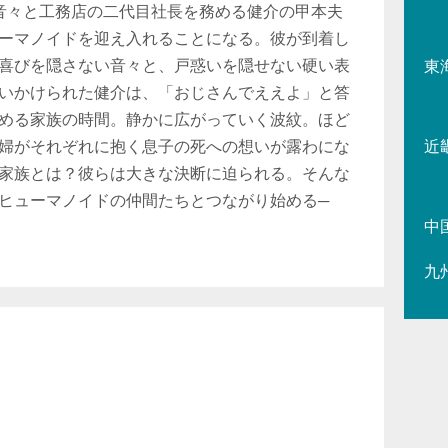
音々と工務店の二代目社長を務める健介の甲本夫
ーマノイドを迎え入れることになる。彼が到着し
喜びを隠さない音々と、戸惑いを隠せない硬い表
東
いかけられた健介は、「おじさんでええよ」と答
める家族の時間。静かに広がっていく波紋。ほど
婦がそれぞれに抱く息子の死への想いが露わにな
近
家族とは？彼らは大きな決断に迫られる。そんな
ヒューマノイドの仲間たちとつながり始める─
中
九