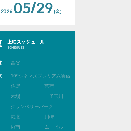
05/29
2026
(金)
北
富谷
東
109シネマズプレミアム新宿
佐野
菖蒲
木場
二子玉川
グランベリーパーク
港北
川崎
湘南
ムービル