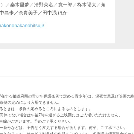
鳥）／桒木里夢／清野菜名／寛一郎／柊木陽太／角
中島歩／余貴美子／田中泯 ほか
/hakononakanohitsuji/
所在する都道府県の青少年保護条例で定める青少年)は、深夜営業及び映画の終
該条例の定めにより入場できません。
るときは、条例の定めるところによるものとします。
者同伴でない場合は午後7時を過ぎる上映回にはご入場いただけません。
予告編がございます。予めご了承ください。
ー番号などは、予告なく変更する場合があります。何卒、ご了承下さい。
はレイトショーとなります。サービス対象外の作品もございます。各劇場の鑑賞料金ペ