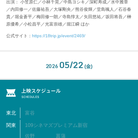
出演： 小笠原仁／小林千晃／中島ヨシキ／深町寿成／水中雅章
／内田修一／佐藤祐吾／大塚剛央／熊谷俊輝／堂島颯人／石谷春
貴／堀金蒼平／梅田修一朗／寺島惇太／矢田悠祐／坂田将吾／榊
原優希／小松昌平／光富崇雄／堀江瞬 ほか
公式サイト：
https://18trip.jp/event/2469/
05/22
2026
(金)
東北
富谷
関東
109シネマズプレミアム新宿
佐野
菖蒲