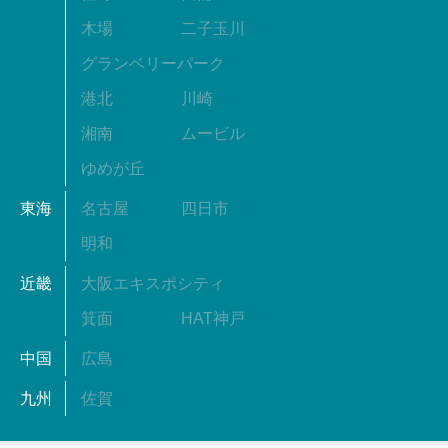
木場
二子玉川
グランベリーパーク
港北
川崎
湘南
ムービル
ゆめが丘
東海
名古屋
四日市
明和
近畿
大阪エキスポシティ
箕面
HAT神戸
中国
広島
九州
佐賀