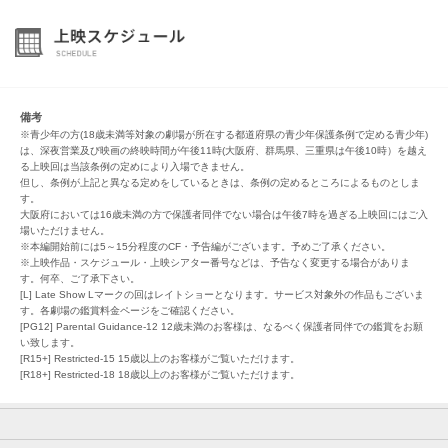
備考
※青少年の方(18歳未満等対象の劇場が所在する都道府県の青少年保護条例で定める青少年)
は、深夜営業及び映画の終映時間が午後11時(大阪府、群馬県、三重県は午後10時）を越え
る上映回は当該条例の定めにより入場できません。
但し、条例が上記と異なる定めをしているときは、条例の定めるところによるものとしま
す。
大阪府においては16歳未満の方で保護者同伴でない場合は午後7時を過ぎる上映回にはご入
場いただけません。
※本編開始前には5～15分程度のCF・予告編がございます。予めご了承ください。
※上映作品・スケジュール・上映シアター番号などは、予告なく変更する場合がありま
す。何卒、ご了承下さい。
[L] Late Show Lマークの回はレイトショーとなります。サービス対象外の作品もございま
す。各劇場の鑑賞料金ページをご確認ください。
[PG12] Parental Guidance-12 12歳未満のお客様は、なるべく保護者同伴での鑑賞をお願
い致します。
[R15+] Restricted-15 15歳以上のお客様がご覧いただけます。
[R18+] Restricted-18 18歳以上のお客様がご覧いただけます。