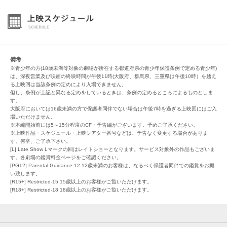
備考
※青少年の方(18歳未満等対象の劇場が所在する都道府県の青少年保護条例で定める青少年)
は、深夜営業及び映画の終映時間が午後11時(大阪府、群馬県、三重県は午後10時）を越え
る上映回は当該条例の定めにより入場できません。
但し、条例が上記と異なる定めをしているときは、条例の定めるところによるものとしま
す。
大阪府においては16歳未満の方で保護者同伴でない場合は午後7時を過ぎる上映回にはご入
場いただけません。
※本編開始前には5～15分程度のCF・予告編がございます。予めご了承ください。
※上映作品・スケジュール・上映シアター番号などは、予告なく変更する場合がありま
す。何卒、ご了承下さい。
[L] Late Show Lマークの回はレイトショーとなります。サービス対象外の作品もございま
す。各劇場の鑑賞料金ページをご確認ください。
[PG12] Parental Guidance-12 12歳未満のお客様は、なるべく保護者同伴での鑑賞をお願
い致します。
[R15+] Restricted-15 15歳以上のお客様がご覧いただけます。
[R18+] Restricted-18 18歳以上のお客様がご覧いただけます。