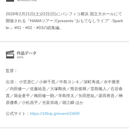
2026年2月21日(土)22日(日)にパシフィコ横浜 国立大ホールにて
開催される『HAMAツアーズpresents “おもてなしライブ” -Spark
le-』#01・#02・#03の総集編。
監督：
出演： 小笠原仁／小林千晃／中島ヨシキ／深町寿成／水中雅章
／内田修一／佐藤祐吾／大塚剛央／熊谷俊輝／堂島颯人／石谷春
貴／堀金蒼平／梅田修一朗／寺島惇太／矢田悠祐／坂田将吾／榊
原優希／小松昌平／光富崇雄／堀江瞬 ほか
公式サイト：
https://18trip.jp/event/2469/