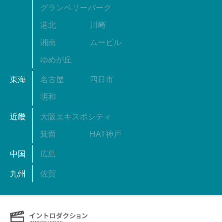
グランベリーパーク
港北
川崎
湘南
ムービル
ゆめが丘
東海
名古屋
四日市
明和
近畿
大阪エキスポシティ
箕面
HAT神戸
中国
広島
九州
佐賀