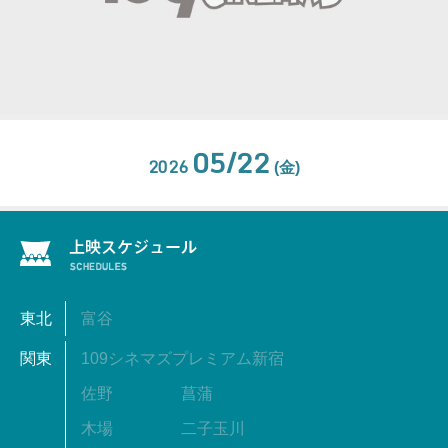
05/22
2026
(金)
東北
富谷
関東
109シネマズプレミアム新宿
佐野
菖蒲
木場
二子玉川