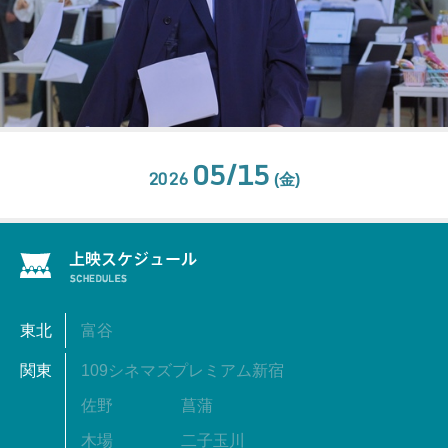
05/15
2026
(金)
東北
富谷
関東
109シネマズプレミアム新宿
佐野
菖蒲
木場
二子玉川