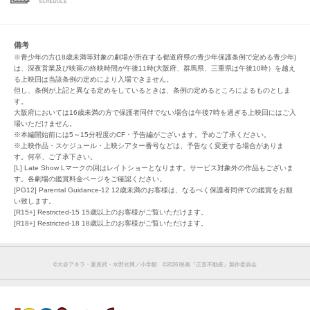
備考
※青少年の方(18歳未満等対象の劇場が所在する都道府県の青少年保護条例で定める青少年)
は、深夜営業及び映画の終映時間が午後11時(大阪府、群馬県、三重県は午後10時）を越え
る上映回は当該条例の定めにより入場できません。
但し、条例が上記と異なる定めをしているときは、条例の定めるところによるものとしま
す。
大阪府においては16歳未満の方で保護者同伴でない場合は午後7時を過ぎる上映回にはご入
場いただけません。
※本編開始前には5～15分程度のCF・予告編がございます。予めご了承ください。
※上映作品・スケジュール・上映シアター番号などは、予告なく変更する場合がありま
す。何卒、ご了承下さい。
[L] Late Show Lマークの回はレイトショーとなります。サービス対象外の作品もございま
す。各劇場の鑑賞料金ページをご確認ください。
[PG12] Parental Guidance-12 12歳未満のお客様は、なるべく保護者同伴での鑑賞をお願
い致します。
[R15+] Restricted-15 15歳以上のお客様がご覧いただけます。
[R18+] Restricted-18 18歳以上のお客様がご覧いただけます。
©大谷アキラ・夏原武・水野光博／小学館 ©2026 映画『正直不動産』製作委員会