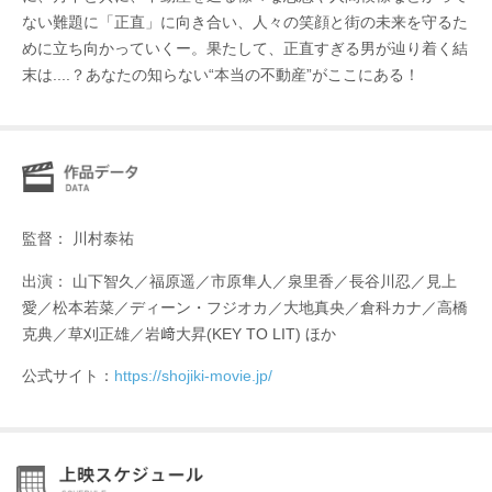
ない難題に「正直」に向き合い、人々の笑顔と街の未来を守るた
めに立ち向かっていくー。果たして、正直すぎる男が辿り着く結
末は....？あなたの知らない“本当の不動産”がここにある！
監督： 川村泰祐
出演： 山下智久／福原遥／市原隼人／泉里香／長谷川忍／見上
愛／松本若菜／ディーン・フジオカ／大地真央／倉科カナ／高橋
克典／草刈正雄／岩﨑大昇(KEY TO LIT) ほか
公式サイト：
https://shojiki-movie.jp/