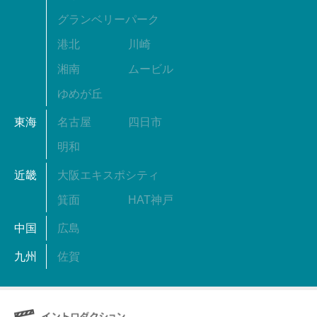
グランベリーパーク
港北
川崎
湘南
ムービル
ゆめが丘
東海
名古屋
四日市
明和
近畿
大阪エキスポシティ
箕面
HAT神戸
中国
広島
九州
佐賀