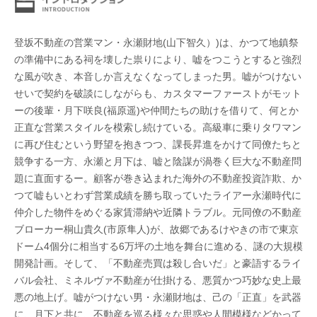
登坂不動産の営業マン・永瀬財地(山下智久）)は、かつて地鎮祭
の準備中にある祠を壊した祟りにより、嘘をつこうとすると強烈
な風が吹き、本音しか言えなくなってしまった男。嘘がつけない
せいで契約を破談にしながらも、カスタマーファーストがモット
ーの後輩・月下咲良(福原遥)や仲間たちの助けを借りて、何とか
正直な営業スタイルを模索し続けている。高級車に乗りタワマン
に再び住むという野望を抱きつつ、課長昇進をかけて同僚たちと
競争する一方、永瀬と月下は、嘘と陰謀が渦巻く巨大な不動産問
題に直面するー。顧客が巻き込まれた海外の不動産投資詐欺、か
つて嘘もいとわず営業成績を勝ち取っていたライアー永瀬時代に
仲介した物件をめぐる家賃滞納や近隣トラブル。元同僚の不動産
ブローカー桐山貴久(市原隼人)が、故郷であるけやきの市で東京
ドーム4個分に相当する6万坪の土地を舞台に進める、謎の大規模
開発計画。そして、「不動産売買は殺し合いだ」と豪語するライ
バル会社、ミネルヴァ不動産が仕掛ける、悪質かつ巧妙な史上最
悪の地上げ。嘘がつけない男・永瀬財地は、己の「正直」を武器
に、月下と共に、不動産を巡る様々な思惑や人間模様などかって