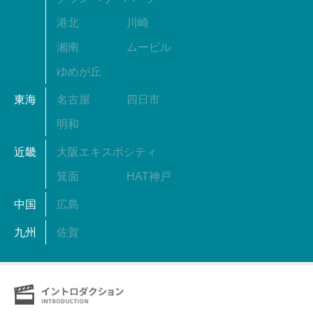
港北
川崎
湘南
ムービル
ゆめが丘
東海
名古屋
四日市
明和
近畿
大阪エキスポシティ
箕面
HAT神戸
中国
広島
九州
佐賀