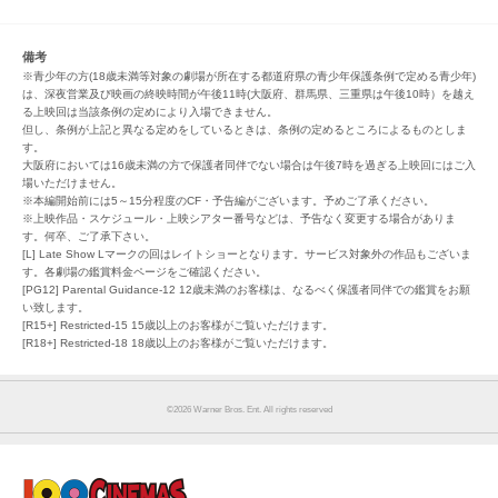
備考
※青少年の方(18歳未満等対象の劇場が所在する都道府県の青少年保護条例で定める青少年)
は、深夜営業及び映画の終映時間が午後11時(大阪府、群馬県、三重県は午後10時）を越え
る上映回は当該条例の定めにより入場できません。
但し、条例が上記と異なる定めをしているときは、条例の定めるところによるものとしま
す。
大阪府においては16歳未満の方で保護者同伴でない場合は午後7時を過ぎる上映回にはご入
場いただけません。
※本編開始前には5～15分程度のCF・予告編がございます。予めご了承ください。
※上映作品・スケジュール・上映シアター番号などは、予告なく変更する場合がありま
す。何卒、ご了承下さい。
[L] Late Show Lマークの回はレイトショーとなります。サービス対象外の作品もございま
す。各劇場の鑑賞料金ページをご確認ください。
[PG12] Parental Guidance-12 12歳未満のお客様は、なるべく保護者同伴での鑑賞をお願
い致します。
[R15+] Restricted-15 15歳以上のお客様がご覧いただけます。
[R18+] Restricted-18 18歳以上のお客様がご覧いただけます。
©︎2026 Warner Bros. Ent. All rights reserved