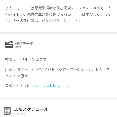
ようこそ、ここは悪魔崇拝者が住む高級マンション。今宵も一人
のメイドが、悪魔の生け贄に捧げられる・・・はずだった。しか
し、今夜の生け贄は、何かがおかしい・・・。
監督： キリル・ソコロフ
出演： ザジー・ビーツ ／パトリシア・アークエット／トム・フ
ェルトン ほか
公式サイト：
https://they-will-kill-you.jp/