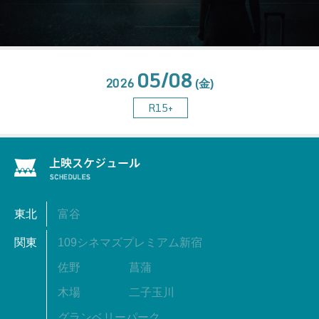
05/08
2026
(金)
R15+
東北
富谷
関東
109シネマズプレミアム新宿
佐野
菖蒲
木場
二子玉川
グランベリーパーク