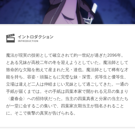
魔法が現実の技術として確立されて約一世紀が過ぎた2096年。
とある兄妹が高校二年の冬を迎えようとしていた。魔法師として
致命的な欠陥を抱えて産まれた兄・達也。魔法師として稀有な才
能を持ち、容姿・頭脳ともに完璧な妹・深雪。劣等生と優等生、
立場は違えど二人は仲睦まじい兄妹として過ごしてきた。一通の
手紙が届くまでは。その手紙は四葉本家で開かれる元旦の集まり
〈慶春会〉への招待状だった。当主の四葉真夜と分家の当主たち
が一堂に会するこの集いで、四葉家次期当主が指名されること
に。そこで衝撃の真実が告げられる。