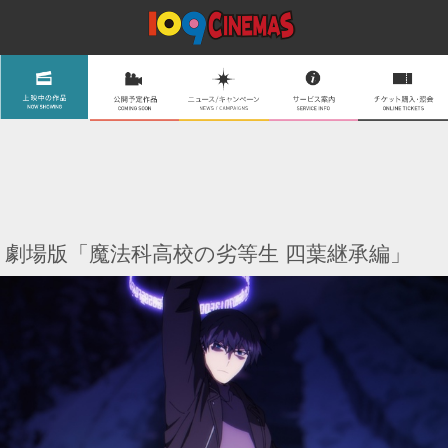
劇場版「魔法科高校の劣等生 四葉継承編」