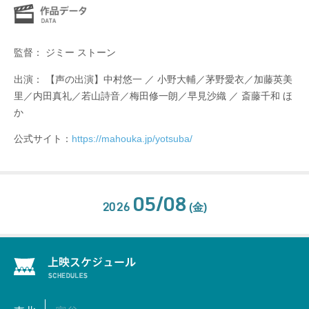
監督： ジミー ストーン
出演： 【声の出演】中村悠一 ／ 小野大輔／茅野愛衣／加藤英美
里／内田真礼／若山詩音／梅田修一朗／早見沙織 ／ 斎藤千和 ほ
か
公式サイト：
https://mahouka.jp/yotsuba/
05/08
2026
(金)