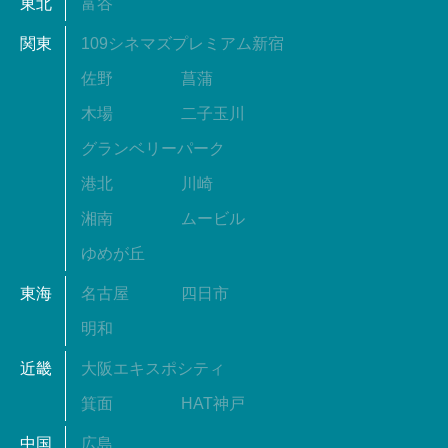
東北
富谷
関東
109シネマズプレミアム新宿
佐野
菖蒲
木場
二子玉川
グランベリーパーク
港北
川崎
湘南
ムービル
ゆめが丘
東海
名古屋
四日市
明和
近畿
大阪エキスポシティ
箕面
HAT神戸
中国
広島