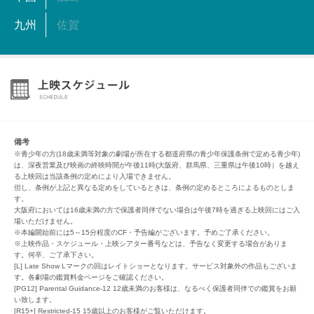
九州
佐賀
備考
※青少年の方(18歳未満等対象の劇場が所在する都道府県の青少年保護条例で定める青少年)
は、深夜営業及び映画の終映時間が午後11時(大阪府、群馬県、三重県は午後10時）を越え
る上映回は当該条例の定めにより入場できません。
但し、条例が上記と異なる定めをしているときは、条例の定めるところによるものとしま
す。
大阪府においては16歳未満の方で保護者同伴でない場合は午後7時を過ぎる上映回にはご入
場いただけません。
※本編開始前には5～15分程度のCF・予告編がございます。予めご了承ください。
※上映作品・スケジュール・上映シアター番号などは、予告なく変更する場合がありま
す。何卒、ご了承下さい。
[L] Late Show Lマークの回はレイトショーとなります。サービス対象外の作品もございま
す。各劇場の鑑賞料金ページをご確認ください。
[PG12] Parental Guidance-12 12歳未満のお客様は、なるべく保護者同伴での鑑賞をお願
い致します。
[R15+] Restricted-15 15歳以上のお客様がご覧いただけます。