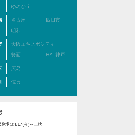
ゆめが丘
海
名古屋
四日市
明和
畿
大阪エキスポシティ
箕面
HAT神戸
国
広島
州
佐賀
考
劇場は4/17(金)～上映