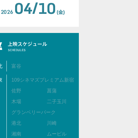
04/10
2026
(金)
北
富谷
東
109シネマズプレミアム新宿
佐野
菖蒲
木場
二子玉川
グランベリーパーク
港北
川崎
湘南
ムービル