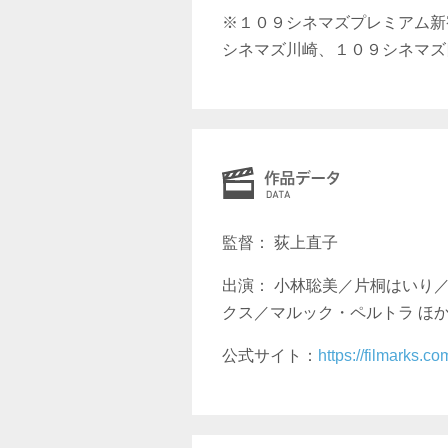
※１０９シネマズプレミアム新
シネマズ川崎、１０９シネマズ四
監督： 荻上直子
出演： 小林聡美／片桐はいり
クス／マルック・ペルトラ ほ
公式サイト：
https://filmarks.c