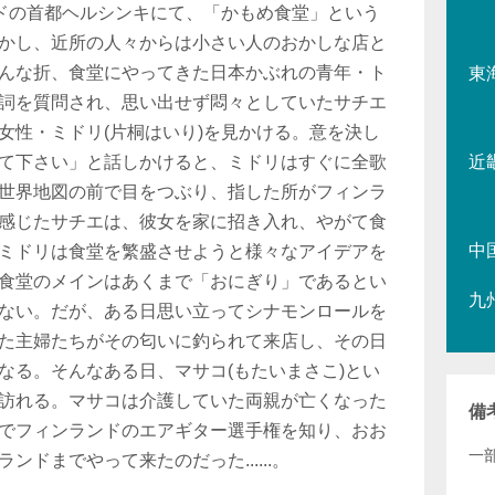
ンドの首都ヘルシンキにて、「かもめ食堂」という
かし、近所の人々からは小さい人のおかしな店と
んな折、食堂にやってきた日本かぶれの青年・ト
東
詞を質問され、思い出せず悶々としていたサチエ
女性・ミドリ(片桐はいり)を見かける。意を決し
て下さい」と話しかけると、ミドリはすぐに全歌
近
世界地図の前で目をつぶり、指した所がフィンラ
感じたサチエは、彼女を家に招き入れ、やがて食
中
ミドリは食堂を繁盛させようと様々なアイデアを
食堂のメインはあくまで「おにぎり」であるとい
九
ない。だが、ある日思い立ってシナモンロールを
た主婦たちがその匂いに釣られて来店し、その日
なる。そんなある日、マサコ(もたいまさこ)とい
訪れる。マサコは介護していた両親が亡くなった
備
でフィンランドのエアギター選手権を知り、おお
一部
ドまでやって来たのだった......。