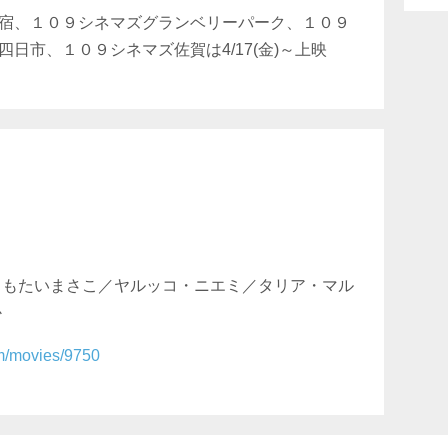
宿、１０９シネマズグランベリーパーク、１０９
日市、１０９シネマズ佐賀は4/17(金)～上映
／もたいまさこ／ヤルッコ・ニエミ／タリア・マル
か
om/movies/9750