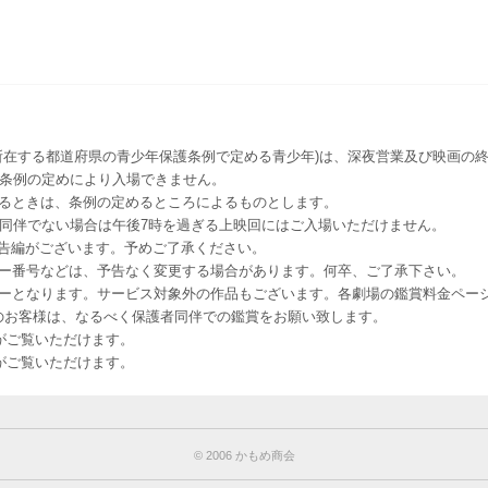
所在する都道府県の青少年保護条例で定める青少年)は、深夜営業及び映画の終
該条例の定めにより入場できません。
るときは、条例の定めるところによるものとします。
者同伴でない場合は午後7時を過ぎる上映回にはご入場いただけません。
予告編がございます。予めご了承ください。
ー番号などは、予告なく変更する場合があります。何卒、ご了承下さい。
はレイトショーとなります。サービス対象外の作品もございます。各劇場の鑑賞料金ペ
-12 12歳未満のお客様は、なるべく保護者同伴での鑑賞をお願い致します。
のお客様がご覧いただけます。
のお客様がご覧いただけます。
© 2006 かもめ商会