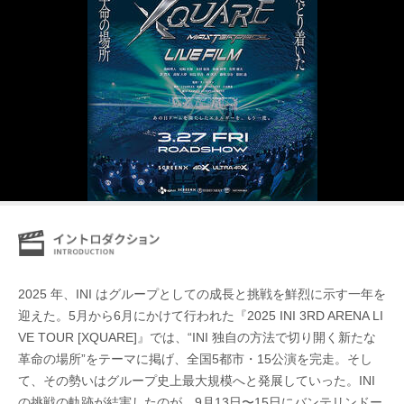
2025 年、INI はグループとしての成長と挑戦を鮮烈に示す一年を
迎えた。5月から6月にかけて行われた『2025 INI 3RD ARENA LI
VE TOUR [XQUARE]』では、“INI 独自の方法で切り開く新たな
革命の場所”をテーマに掲げ、全国5都市・15公演を完走。そし
て、その勢いはグループ史上最大規模へと発展していった。INI
の挑戦の軌跡が結実したのが、9月13日〜15日にバンテリンドー