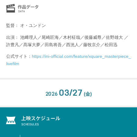
監督： オ・ユンドン
出演： 池﨑理人／尾崎匠海／木村柾哉／後藤威尊／佐野雄大 ／
許豊凡／髙塚大夢／田島将吾／西洸人／藤牧京介／松田迅
公式サイト：
https://ini-official.com/feature/xquare_masterpiece_
livefilm
03/27
2026
(金)