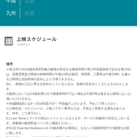
中国
広島
九州
佐賀
備考
※青少年の方(18歳未満等対象の劇場が所在する都道府県の青少年保護条例で定める青少年)
は、深夜営業及び映画の終映時間が午後11時(大阪府、群馬県、三重県は午後10時）を越え
る上映回は当該条例の定めにより入場できません。
但し、条例が上記と異なる定めをしているときは、条例の定めるところによるものとしま
す。
大阪府においては16歳未満の方で保護者同伴でない場合は午後7時を過ぎる上映回にはご入
場いただけません。
※本編開始前には5～15分程度のCF・予告編がございます。予めご了承ください。
※上映作品・スケジュール・上映シアター番号などは、予告なく変更する場合がありま
す。何卒、ご了承下さい。
[L] Late Show Lマークの回はレイトショーとなります。サービス対象外の作品もございま
す。各劇場の鑑賞料金ページをご確認ください。
[PG12] Parental Guidance-12 12歳未満のお客様は、なるべく保護者同伴での鑑賞をお願
い致します。