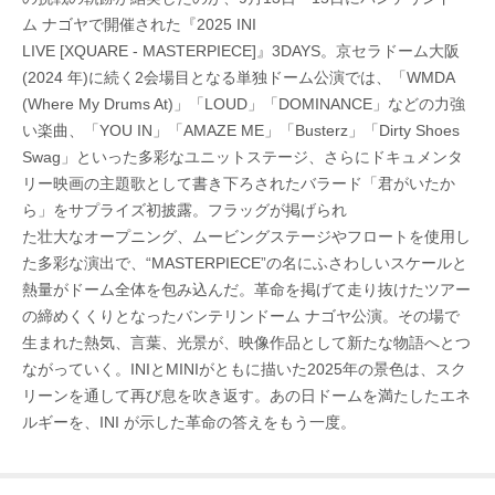
ム ナゴヤで開催された『2025 INI
LIVE [XQUARE - MASTERPIECE]』3DAYS。京セラドーム大阪
(2024 年)に続く2会場目となる単独ドーム公演では、「WMDA
(Where My Drums At)」「LOUD」「DOMINANCE」などの力強
い楽曲、「YOU IN」「AMAZE ME」「Busterz」「Dirty Shoes
Swag」といった多彩なユニットステージ、さらにドキュメンタ
リー映画の主題歌として書き下ろされたバラード「君がいたか
ら」をサプライズ初披露。フラッグが掲げられ
た壮大なオープニング、ムービングステージやフロートを使用し
た多彩な演出で、“MASTERPIECE”の名にふさわしいスケールと
熱量がドーム全体を包み込んだ。革命を掲げて走り抜けたツアー
の締めくくりとなったバンテリンドーム ナゴヤ公演。その場で
生まれた熱気、言葉、光景が、映像作品として新たな物語へとつ
ながっていく。INIとMINIがともに描いた2025年の景色は、スク
リーンを通して再び息を吹き返す。あの日ドームを満たしたエネ
ルギーを、INI が示した革命の答えをもう一度。