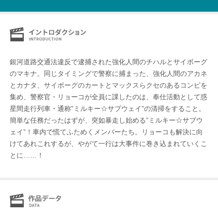
銀河道路交通法違反で逮捕された強化人間のチハルとサイボーグ
のマキナ。同じタイミングで警察に捕まった、強化人間のアカネ
とカナタ、サイボーグのカートとマックスらクセのあるコンビを
集め、警察官・リョーコが全員に課したのは、奉仕活動として惑
星間走行列車・通称”ミルキー☆サブウェイ”の清掃をすること。
簡単な任務だったはずが、突如暴走し始める”ミルキー☆サブウ
ェイ”！車内で慌てふためくメンバーたち。リョーコも解決に向
けてあれこれするが、やがて一行は大事件に巻き込まれていくこ
とに……！