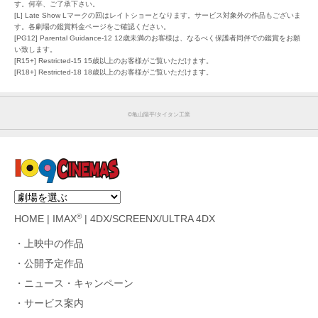
す。何卒、ご了承下さい。
[L] Late Show Lマークの回はレイトショーとなります。サービス対象外の作品もございま
す。各劇場の鑑賞料金ページをご確認ください。
[PG12] Parental Guidance-12 12歳未満のお客様は、なるべく保護者同伴での鑑賞をお願
い致します。
[R15+] Restricted-15 15歳以上のお客様がご覧いただけます。
[R18+] Restricted-18 18歳以上のお客様がご覧いただけます。
©︎亀山陽平/タイタン工業
®
HOME
|
IMAX
|
4DX/SCREENX/ULTRA 4DX
上映中の作品
公開予定作品
ニュース・キャンペーン
サービス案内