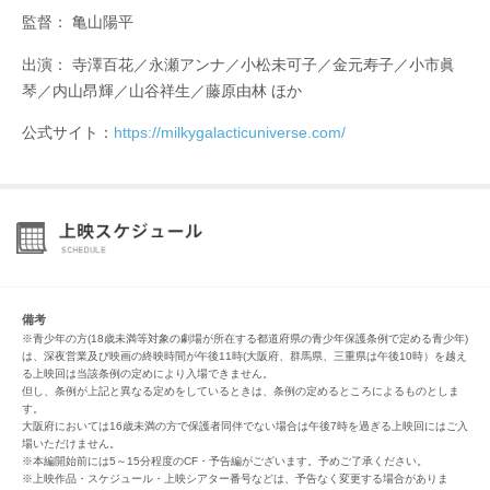
監督： 亀山陽平
出演： 寺澤百花／永瀬アンナ／小松未可子／金元寿子／小市眞
琴／内山昂輝／山谷祥生／藤原由林 ほか
公式サイト：
https://milkygalacticuniverse.com/
備考
※青少年の方(18歳未満等対象の劇場が所在する都道府県の青少年保護条例で定める青少年)
は、深夜営業及び映画の終映時間が午後11時(大阪府、群馬県、三重県は午後10時）を越え
る上映回は当該条例の定めにより入場できません。
但し、条例が上記と異なる定めをしているときは、条例の定めるところによるものとしま
す。
大阪府においては16歳未満の方で保護者同伴でない場合は午後7時を過ぎる上映回にはご入
場いただけません。
※本編開始前には5～15分程度のCF・予告編がございます。予めご了承ください。
※上映作品・スケジュール・上映シアター番号などは、予告なく変更する場合がありま