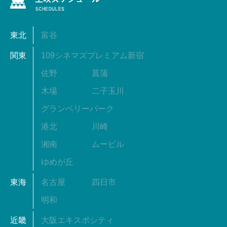
東北
富谷
関東
109シネマズプレミアム新宿
佐野
菖蒲
木場
二子玉川
グランベリーパーク
港北
川崎
湘南
ムービル
ゆめが丘
東海
名古屋
四日市
明和
近畿
大阪エキスポシティ