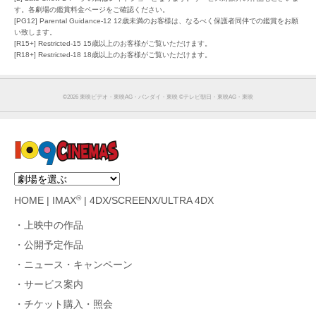
す。各劇場の鑑賞料金ページをご確認ください。
[PG12] Parental Guidance-12 12歳未満のお客様は、なるべく保護者同伴での鑑賞をお願
い致します。
[R15+] Restricted-15 15歳以上のお客様がご覧いただけます。
[R18+] Restricted-18 18歳以上のお客様がご覧いただけます。
©︎2026 東映ビデオ・東映AG・バンダイ・東映 ©︎テレビ朝日・東映AG・東映
®
HOME
|
IMAX
|
4DX/SCREENX/ULTRA 4DX
上映中の作品
公開予定作品
ニュース・キャンペーン
サービス案内
チケット購入・照会