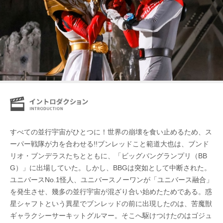
すべての並行宇宙がひとつに！世界の崩壊を食い止めるため、ス
ーパー戦隊が力を合わせる!!ブンレッドこと範道大也は、ブンド
リオ・ブンデラスたちとともに、「ビッグバングランプリ（BB
G）」に出場していた。しかし、BBGは突如として中断された。
ユニバースNo.1怪人、ユニバースノーワンが「ユニバース融合」
を発生させ、幾多の並行宇宙が混ざり合い始めたためである。惑
星シャフトという異星でブンレッドの前に出現したのは、苦魔獣
ギャラクシーサーキットグルマー。そこへ駆けつけたのはゴジュ