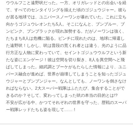
ウウルフこと遠野吠だった。一方、オリガレッドとの出会いを経
て、すべてのセンタイリングを揃えた頃のゴジュウジャー。彼ら
が居る地球では、ユニバースノーワンが暴れていた。これに立ち
向かうゴジュウレオンたち5人。そこになんと、ブンブルー、ブ
ンピンク、ブンブラックが現れ加勢する。だがノーワンは強く、
たちまち8人は危機に陥る。ピンチに現れたのは、地球に帰還し
た遠野吠！しかし、吠は普段の荒くれ者とは違う、光のように品
行方正な人物に変わっていて、セイントゴジュウウルフという新
たな姿にエンゲージ！彼は空間を切り裂き、8人を異空間へと飛
ばしてしまった。細武調とブーケがもたらした情報により、ユニ
バース融合が進めば、世界が崩壊してしまうことを知ったゴジュ
ウジャーとブンブンジャー。なんとしても、ノーワンを倒さなけ
ればならない。2大スーパー戦隊はふたたび、集合することがで
きるのか？そして、変わってしまった吠の本当の目的とは!?
不安が広がる中、かつてそれぞれの世界を守った、歴戦のスーパ
ー戦隊レッドたちも姿を現して……！