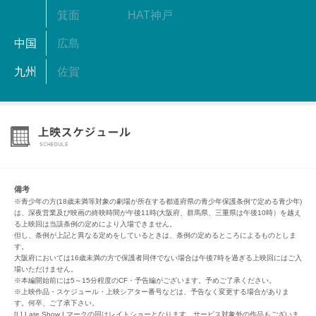
箕面
HAT神戸
中国
広島
九州
佐賀
備考
※青少年の方(18歳未満等対象の劇場が所在する都道府県の青少年保護条例で定める青少年)
は、深夜営業及び映画の終映時間が午後11時(大阪府、群馬県、三重県は午後10時）を越え
る上映回は当該条例の定めにより入場できません。
但し、条例が上記と異なる定めをしているときは、条例の定めるところによるものとしま
す。
大阪府においては16歳未満の方で保護者同伴でない場合は午後7時を過ぎる上映回にはご入
場いただけません。
※本編開始前には5～15分程度のCF・予告編がございます。予めご了承ください。
※上映作品・スケジュール・上映シアター番号などは、予告なく変更する場合がありま
す。何卒、ご了承下さい。
[L] Late Show Lマークの回はレイトショーとなります。サービス対象外の作品もございま