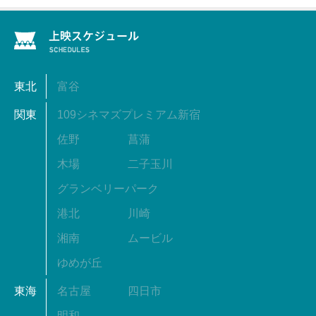
東北
富谷
関東
109シネマズプレミアム新宿
佐野
菖蒲
木場
二子玉川
グランベリーパーク
港北
川崎
湘南
ムービル
ゆめが丘
東海
名古屋
四日市
明和