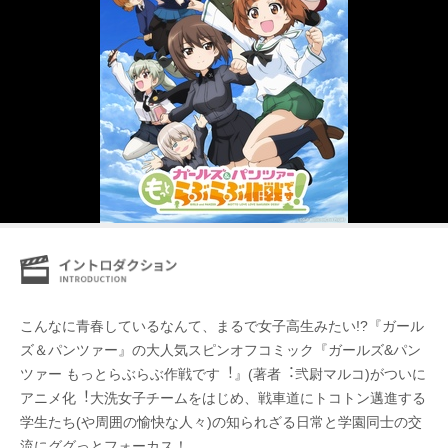
こんなに⻘春しているなんて、まるで⼥⼦⾼生みたい!?『ガール
ズ＆パンツァー』の⼤⼈気スピンオフコミック『ガールズ&パン
ツァー もっとらぶらぶ作戦です︕』(著者︓弐尉マルコ)がついに
アニメ化︕⼤洗⼥⼦チームをはじめ、戦⾞道にトコトン邁進する
学生たち(や周囲の愉快な⼈々)の知られざる⽇常と学園同⼠の交
流にググっとフォーカス！