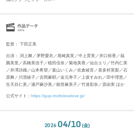
監督： 下田正美
出演： 渕上舞／茅野愛衣／尾崎真実／中上育実／井口裕香／福
圓美里／高橋美佳子／植田佳奈／菊地美香／仙台エリ／竹内仁美
／井澤詩織／山本希望／葉山いくみ／佐倉綾音／喜多村英梨／石
原舞／川澄綾子／吉岡麻耶／金元寿子／上坂すみれ／田中理恵／
生天目仁美／瀬戸麻沙美／能登麻美子／竹達彩奈／原由実 ほか
公式サイト：
https://gup-mottolovelove.jp/
04/10
2026
(金)