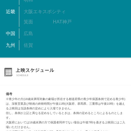
近畿
大阪エキスポシティ
箕面
HAT神戸
中国
広島
九州
佐賀
備考
※青少年の方(18歳未満等対象の劇場が所在する都道府県の青少年保護条例で定める青少年)
は、深夜営業及び映画の終映時間が午後11時(大阪府、群馬県、三重県は午後10時）を越え
る上映回は当該条例の定めにより入場できません。
但し、条例が上記と異なる定めをしているときは、条例の定めるところによるものとしま
す。
大阪府においては16歳未満の方で保護者同伴でない場合は午後7時を過ぎる上映回にはご入
場いただけません。