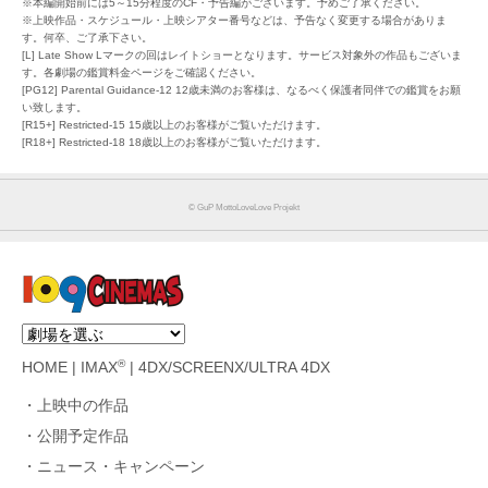
※本編開始前には5～15分程度のCF・予告編がございます。予めご了承ください。
※上映作品・スケジュール・上映シアター番号などは、予告なく変更する場合がありま
す。何卒、ご了承下さい。
[L] Late Show Lマークの回はレイトショーとなります。サービス対象外の作品もございま
す。各劇場の鑑賞料金ページをご確認ください。
[PG12] Parental Guidance-12 12歳未満のお客様は、なるべく保護者同伴での鑑賞をお願
い致します。
[R15+] Restricted-15 15歳以上のお客様がご覧いただけます。
[R18+] Restricted-18 18歳以上のお客様がご覧いただけます。
©︎ GuP MottoLoveLove Projekt
®
HOME
|
IMAX
|
4DX/SCREENX/ULTRA 4DX
上映中の作品
公開予定作品
ニュース・キャンペーン