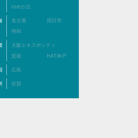
ゆめが丘
海
名古屋
四日市
明和
畿
大阪エキスポシティ
箕面
HAT神戸
国
広島
州
佐賀