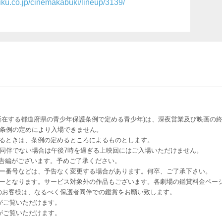
iku.co.jp/cinemakabuki/lineup/3139/
所在する都道府県の青少年保護条例で定める青少年)は、深夜営業及び映画の終
該条例の定めにより入場できません。
るときは、条例の定めるところによるものとします。
者同伴でない場合は午後7時を過ぎる上映回にはご入場いただけません。
予告編がございます。予めご了承ください。
ー番号などは、予告なく変更する場合があります。何卒、ご了承下さい。
はレイトショーとなります。サービス対象外の作品もございます。各劇場の鑑賞料金ペ
-12 12歳未満のお客様は、なるべく保護者同伴での鑑賞をお願い致します。
のお客様がご覧いただけます。
のお客様がご覧いただけます。