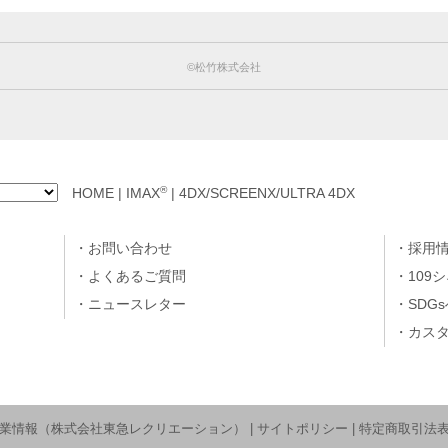
©松竹株式会社
®
HOME
|
IMAX
|
4DX/SCREENX/ULTRA 4DX
お問い合わせ
採用
よくあるご質問
109
ニュースレター
SDG
カス
業情報（株式会社東急レクリエーション）
|
サイトポリシー
|
特定商取引法