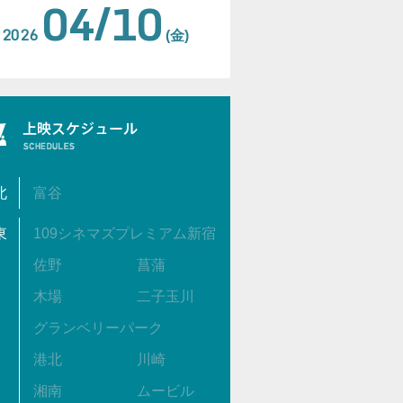
04/10
2026
(金)
北
富谷
東
109シネマズプレミアム新宿
佐野
菖蒲
木場
二子玉川
グランベリーパーク
港北
川崎
湘南
ムービル