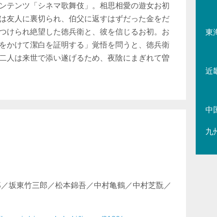
ンテンツ「シネマ歌舞伎」。相思相愛の遊女お初
は友人に裏切られ、伯父に返すはずだった金をだ
つけられ絶望した徳兵衛と、彼を信じるお初。お
東
をかけて潔白を証明する」覚悟を問うと、徳兵衛
二人は来世で添い遂げるため、夜陰にまぎれて曽
近
中
九
郎／坂東竹三郎／松本錦吾／中村亀鶴／中村芝翫／