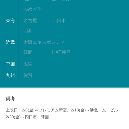
ゆめが丘
東海
名古屋
四日市
明和
近畿
大阪エキスポシティ
箕面
HAT神戸
中国
広島
九州
佐賀
備考
上映日：2/6(金)～プレミアム新宿、2/13(金)～港北・ムービル、
2/20(金)～四日市・箕面