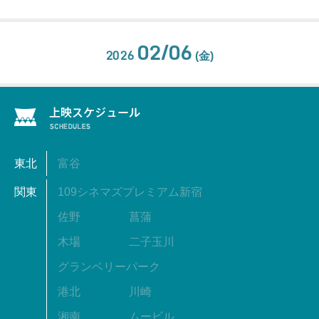
02/06
2026
(金)
東北
富谷
関東
109シネマズプレミアム新宿
佐野
菖蒲
木場
二子玉川
グランベリーパーク
港北
川崎
湘南
ムービル