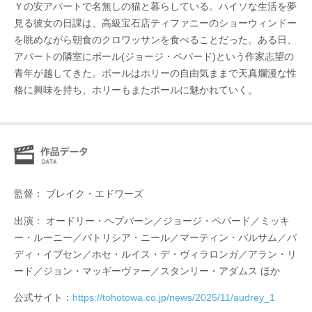
Ｙの安アパートで名無しの猫と暮らしている。ハイソな生活を夢
見る彼女の日課は、高級宝石店ティファニーのショーウィンドー
を眺めながら朝食のクロワッサンを食べることだった。ある日、
アパートの隣室にポール(ジョージ・ペパード)という作家志望の
青年が越してきた。ポールはホリーの自由気ままで天真爛漫な性
格に興味を持ち、ホリーもまたポールに魅かれていく。
監督： ブレイク・エドワーズ
出演： オードリー・ヘプバーン／ジョージ・ペパード／ミッキ
ー・ルーニー／パトリシア・ニール／マーティン・バルサム／バ
ディ・イブセン／ホセ・ルイス・デ・ヴィラロンガ／アラン・リ
ード／ジョン・マッギーヴァー／スタンリー・アダムス ほか
公式サイト：
https://tohotowa.co.jp/news/2025/11/audrey_1