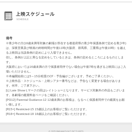
備考
※青少年の方(18歳未満等対象の劇場が所在する都道府県の青少年保護条例で定める青少年)
は、深夜営業及び映画の終映時間が午後11時(大阪府、群馬県、三重県は午後10時）を越え
る上映回は当該条例の定めにより入場できません。
但し、条例が上記と異なる定めをしているときは、条例の定めるところによるものとしま
す。
大阪府においては16歳未満の方で保護者同伴でない場合は午後7時を過ぎる上映回にはご入
場いただけません。
※本編開始前には5～15分程度のCF・予告編がございます。予めご了承ください。
※上映作品・スケジュール・上映シアター番号などは、予告なく変更する場合がありま
す。何卒、ご了承下さい。
[L] Late Show Lマークの回はレイトショーとなります。サービス対象外の作品もございま
す。各劇場の鑑賞料金ページをご確認ください。
[PG12] Parental Guidance-12 12歳未満のお客様は、なるべく保護者同伴での鑑賞をお願
い致します。
[R15+] Restricted-15 15歳以上のお客様がご覧いただけます。
[R18+] Restricted-18 18歳以上のお客様がご覧いただけます。
© 2025 PARAMOUNT PICTURES