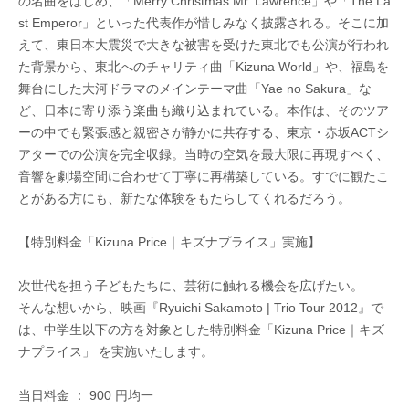
の名曲をはじめ、「Merry Christmas Mr. Lawrence」や「The La
st Emperor」といった代表作が惜しみなく披露される。そこに加
えて、東日本大震災で大きな被害を受けた東北でも公演が行われ
た背景から、東北へのチャリティ曲「Kizuna World」や、福島を
舞台にした大河ドラマのメインテーマ曲「Yae no Sakura」な
ど、日本に寄り添う楽曲も織り込まれている。本作は、そのツア
ーの中でも緊張感と親密さが静かに共存する、東京・赤坂ACTシ
アターでの公演を完全収録。当時の空気を最大限に再現すべく、
音響を劇場空間に合わせて丁寧に再構築している。すでに観たこ
とがある方にも、新たな体験をもたらしてくれるだろう。
【特別料金「Kizuna Price｜キズナプライス」実施】
次世代を担う子どもたちに、芸術に触れる機会を広げたい。
そんな想いから、映画『Ryuichi Sakamoto | Trio Tour 2012』で
は、中学生以下の方を対象とした特別料金「Kizuna Price｜キズ
ナプライス」 を実施いたします。
当日料金 ： 900 円均一