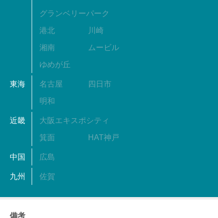
グランベリーパーク
港北
川崎
湘南
ムービル
ゆめが丘
東海
名古屋
四日市
明和
近畿
大阪エキスポシティ
箕面
HAT神戸
中国
広島
九州
佐賀
備考