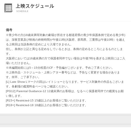
備考
※青少年の方(18歳未満等対象の劇場が所在する都道府県の青少年保護条例で定める青少年)
は、深夜営業及び映画の終映時間が午後11時(大阪府、群馬県、三重県は午後10時）を越え
る上映回は当該条例の定めにより入場できません。
但し、条例が上記と異なる定めをしているときは、条例の定めるところによるものとしま
す。
大阪府においては16歳未満の方で保護者同伴でない場合は午後7時を過ぎる上映回にはご入
場いただけません。
※本編開始前には5～15分程度のCF・予告編がございます。予めご了承ください。
※上映作品・スケジュール・上映シアター番号などは、予告なく変更する場合がありま
す。何卒、ご了承下さい。
[L] Late Show Lマークの回はレイトショーとなります。サービス対象外の作品もございま
す。各劇場の鑑賞料金ページをご確認ください。
[PG12] Parental Guidance-12 12歳未満のお客様は、なるべく保護者同伴での鑑賞をお願
い致します。
[R15+] Restricted-15 15歳以上のお客様がご覧いただけます。
[R18+] Restricted-18 18歳以上のお客様がご覧いただけます。