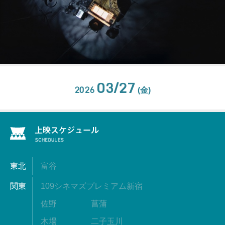
03/27
2026
(金)
東北
富谷
関東
109シネマズプレミアム新宿
佐野
菖蒲
木場
二子玉川