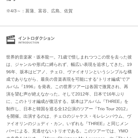
※4/3～：菖蒲、富谷、広島、佐賀
世界的音楽家・坂本龍一。71歳で惜しまれつつこの世を去った彼
は、ジャンルや形式に縛られず、幅広い表現を追求してきた。19
96年、坂本はピアノ、チェロ、ヴァイオリンというシンプルな構
成でありながら、最良の音楽表現を可能にする“トリオ編成”でア
ルバム『1996』を発表。この世界ツアーは各国で激賞され、再
演を望む声が絶えなかった。そして2012年、日本で16年ぶり
に、このトリオ編成が復活する。坂本はアルバム『THREE』を
制作し、日本と韓国を巡る全12公演のツアー『Trio Tour 2012』
を開催。出演するのは、チェロのジャケス・モレレンバウム、ヴ
ァイオリンのジュディ・カン。いずれも『THREE』と同じメン
バーによる、見逃せないトリオである。このツアーでは、YMO