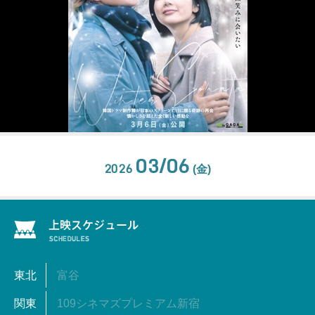
03/06
2026
(金)
東北
富谷
関東
109シネマズプレミアム新宿