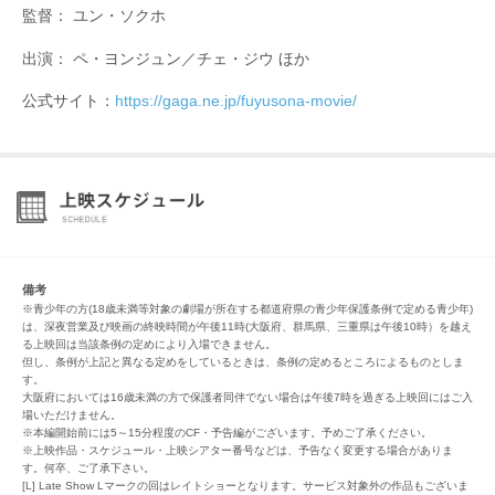
監督： ユン・ソクホ
出演： ペ・ヨンジュン／チェ・ジウ ほか
公式サイト：
https://gaga.ne.jp/fuyusona-movie/
備考
※青少年の方(18歳未満等対象の劇場が所在する都道府県の青少年保護条例で定める青少年)
は、深夜営業及び映画の終映時間が午後11時(大阪府、群馬県、三重県は午後10時）を越え
る上映回は当該条例の定めにより入場できません。
但し、条例が上記と異なる定めをしているときは、条例の定めるところによるものとしま
す。
大阪府においては16歳未満の方で保護者同伴でない場合は午後7時を過ぎる上映回にはご入
場いただけません。
※本編開始前には5～15分程度のCF・予告編がございます。予めご了承ください。
※上映作品・スケジュール・上映シアター番号などは、予告なく変更する場合がありま
す。何卒、ご了承下さい。
[L] Late Show Lマークの回はレイトショーとなります。サービス対象外の作品もございま