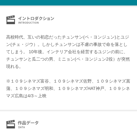
⾼校時代、互いの初恋だったチュンサン(ペ・ヨンジュン)とユジ
ン(チェ・ジウ）。しかしチュンサンは不慮の事故で命を落とし
てしまう。 10年後。インテリア会社を経営するユジンの前に、
チュンサンと⽠⼆つの男、ミニョン(ペ・ヨンジュン2役）が突然
現れる。
※１０９シネマズ富谷、１０９シネマズ佐野、１０９シネマズ菖
蒲、１０９シネマズ明和、１０９シネマズHAT神戸、１０９シネ
マズ広島は4/3～上映