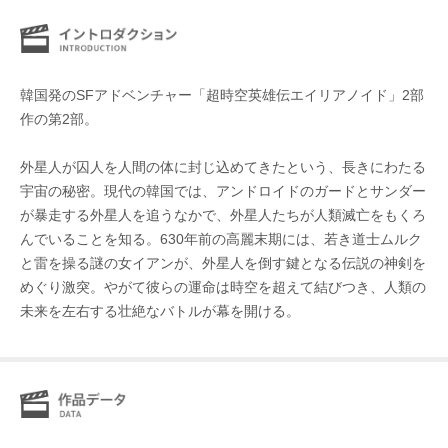
韓国発のSFアドベンチャー「超時空英雄伝エイリアノイド」2部
作の第2部。
外星人が囚人を人間の体に封じ込めてきたという、長きにわたる
宇宙の秘密。現代の韓国では、アンドロイドのガードとサンダー
が暴走する外星人を追うなかで、外星人たちが人類滅亡をもくろ
んでいることを知る。630年前の高麗末期には、若き道士ムルク
と雷を操る謎の女イアンが、外星人を倒す鍵となる伝説の神剣を
めぐり激突。やがて彼らの運命は時空を超えて結びつき、人類の
未来を左右する壮絶なバトルが幕を開ける。