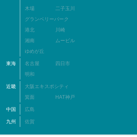
木場
二子玉川
グランベリーパーク
港北
川崎
湘南
ムービル
ゆめが丘
東海
名古屋
四日市
明和
近畿
大阪エキスポシティ
箕面
HAT神戸
中国
広島
九州
佐賀