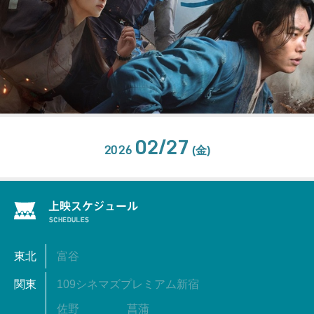
02/27
2026
(金)
東北
富谷
関東
109シネマズプレミアム新宿
佐野
菖蒲