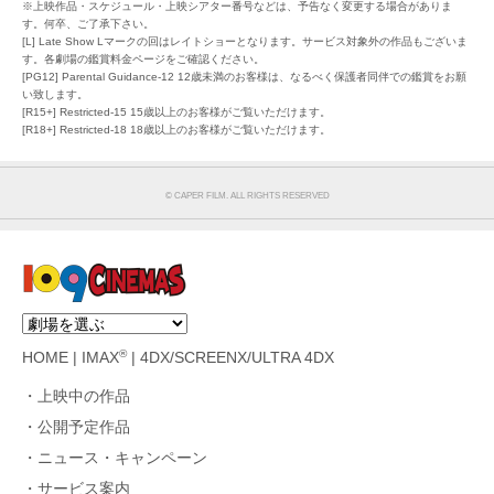
※上映作品・スケジュール・上映シアター番号などは、予告なく変更する場合がありま
す。何卒、ご了承下さい。
[L] Late Show Lマークの回はレイトショーとなります。サービス対象外の作品もございま
す。各劇場の鑑賞料金ページをご確認ください。
[PG12] Parental Guidance-12 12歳未満のお客様は、なるべく保護者同伴での鑑賞をお願
い致します。
[R15+] Restricted-15 15歳以上のお客様がご覧いただけます。
[R18+] Restricted-18 18歳以上のお客様がご覧いただけます。
© CAPER FILM. ALL RIGHTS RESERVED
®
HOME
|
IMAX
|
4DX/SCREENX/ULTRA 4DX
上映中の作品
公開予定作品
ニュース・キャンペーン
サービス案内