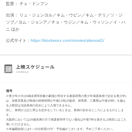
監督： チェ・ドンフン
出演： リュ・ジュンヨル／キム・ウビン／キム・テリ／ソ・ジ
ソブ／ヨム・ジョンア／チョ・ウジン／キム・ウィソン／イ・ハ
ニ ほか
公式サイト：
https://klockworx.com/movies/alienoid1/
備考
※青少年の方(18歳未満等対象の劇場が所在する都道府県の青少年保護条例で定める青少年)
は、深夜営業及び映画の終映時間が午後11時(大阪府、群馬県、三重県は午後10時）を越え
る上映回は当該条例の定めにより入場できません。
但し、条例が上記と異なる定めをしているときは、条例の定めるところによるものとしま
す。
大阪府においては16歳未満の方で保護者同伴でない場合は午後7時を過ぎる上映回にはご入
場いただけません。
※本編開始前には5～15分程度のCF・予告編がございます。予めご了承ください。