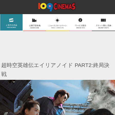
超時空英雄伝エイリアノイド PART2:終局決
戦