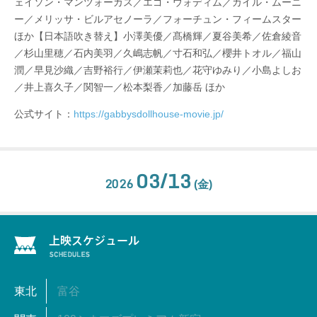
ェイソン・マンツォーカス／エゴ・ウォディム／カイル・ムーニ
ー／メリッサ・ビルアセノーラ／フォーチュン・フィームスター
ほか【日本語吹き替え】小澤美優／髙橋輝／夏谷美希／佐倉綾音
／杉山里穂／石内美羽／久嶋志帆／寸石和弘／櫻井トオル／福山
潤／早見沙織／吉野裕行／伊瀬茉莉也／花守ゆみり／小島よしお
／井上喜久子／関智一／松本梨香／加藤岳 ほか
公式サイト：
https://gabbysdollhouse-movie.jp/
03/13
2026
(金)
東北
富谷