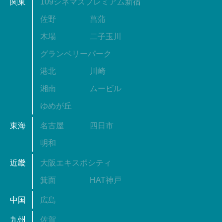
関東
109シネマズプレミアム新宿
佐野
菖蒲
木場
二子玉川
グランベリーパーク
港北
川崎
湘南
ムービル
ゆめが丘
東海
名古屋
四日市
明和
近畿
大阪エキスポシティ
箕面
HAT神戸
中国
広島
九州
佐賀