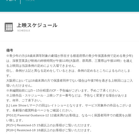
備考
※青少年の方(18歳未満等対象の劇場が所在する都道府県の青少年保護条例で定める青少年)
は、深夜営業及び映画の終映時間が午後11時(大阪府、群馬県、三重県は午後10時）を越え
る上映回は当該条例の定めにより入場できません。
但し、条例が上記と異なる定めをしているときは、条例の定めるところによるものとしま
す。
大阪府においては16歳未満の方で保護者同伴でない場合は午後7時を過ぎる上映回にはご入
場いただけません。
※本編開始前には5～15分程度のCF・予告編がございます。予めご了承ください。
※上映作品・スケジュール・上映シアター番号などは、予告なく変更する場合がありま
す。何卒、ご了承下さい。
[L] Late Show Lマークの回はレイトショーとなります。サービス対象外の作品もございま
す。各劇場の鑑賞料金ページをご確認ください。
[PG12] Parental Guidance-12 12歳未満のお客様は、なるべく保護者同伴での鑑賞をお願
い致します。
[R15+] Restricted-15 15歳以上のお客様がご覧いただけます。
[R18+] Restricted-18 18歳以上のお客様がご覧いただけます。