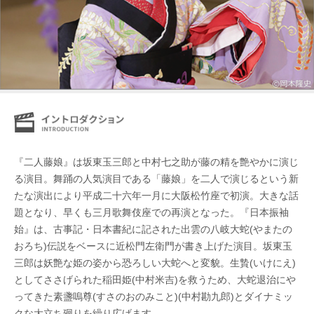
『二人藤娘』は坂東玉三郎と中村七之助が藤の精を艶やかに演じ
る演目。舞踊の人気演目である「藤娘」を二人で演じるという新
たな演出により平成二十六年一月に大阪松竹座で初演。大きな話
題となり、早くも三月歌舞伎座での再演となった。『日本振袖
始』は、古事記・日本書紀に記された出雲の八岐大蛇(やまたの
おろち)伝説をベースに近松門左衛門が書き上げた演目。坂東玉
三郎は妖艶な姫の姿から恐ろしい大蛇へと変貌。生贄(いけにえ)
としてささげられた稲田姫(中村米吉)を救うため、大蛇退治にや
ってきた素盞嗚尊(すさのおのみこと)(中村勘九郎)とダイナミッ
クな大立ち廻りを繰り広げます。