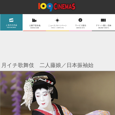
月イチ歌舞伎 二人藤娘／日本振袖始