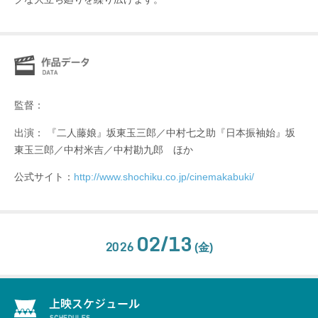
監督：
出演： 『二人藤娘』坂東玉三郎／中村七之助『日本振袖始』坂
東玉三郎／中村米吉／中村勘九郎 ほか
公式サイト：
http://www.shochiku.co.jp/cinemakabuki/
02/13
2026
(金)