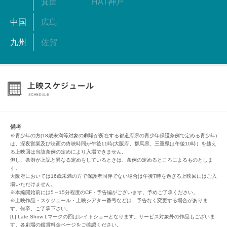
箕面
HAT神戸
中国
広島
九州
佐賀
備考
※青少年の方(18歳未満等対象の劇場が所在する都道府県の青少年保護条例で定める青少年)
は、深夜営業及び映画の終映時間が午後11時(大阪府、群馬県、三重県は午後10時）を越え
る上映回は当該条例の定めにより入場できません。
但し、条例が上記と異なる定めをしているときは、条例の定めるところによるものとしま
す。
大阪府においては16歳未満の方で保護者同伴でない場合は午後7時を過ぎる上映回にはご入
場いただけません。
※本編開始前には5～15分程度のCF・予告編がございます。予めご了承ください。
※上映作品・スケジュール・上映シアター番号などは、予告なく変更する場合がありま
す。何卒、ご了承下さい。
[L] Late Show Lマークの回はレイトショーとなります。サービス対象外の作品もございま
す。各劇場の鑑賞料金ページをご確認ください。