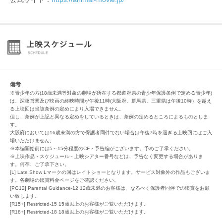
備考
※青少年の方(18歳未満等対象の劇場が所在する都道府県の青少年保護条例で定める青少年)
は、深夜営業及び映画の終映時間が午後11時(大阪府、群馬県、三重県は午後10時）を越え
る上映回は当該条例の定めにより入場できません。
但し、条例が上記と異なる定めをしているときは、条例の定めるところによるものとしま
す。
大阪府においては16歳未満の方で保護者同伴でない場合は午後7時を過ぎる上映回にはご入
場いただけません。
※本編開始前には5～15分程度のCF・予告編がございます。予めご了承ください。
※上映作品・スケジュール・上映シアター番号などは、予告なく変更する場合がありま
す。何卒、ご了承下さい。
[L] Late Show Lマークの回はレイトショーとなります。サービス対象外の作品もございま
す。各劇場の鑑賞料金ページをご確認ください。
[PG12] Parental Guidance-12 12歳未満のお客様は、なるべく保護者同伴での鑑賞をお願
い致します。
[R15+] Restricted-15 15歳以上のお客様がご覧いただけます。
[R18+] Restricted-18 18歳以上のお客様がご覧いただけます。