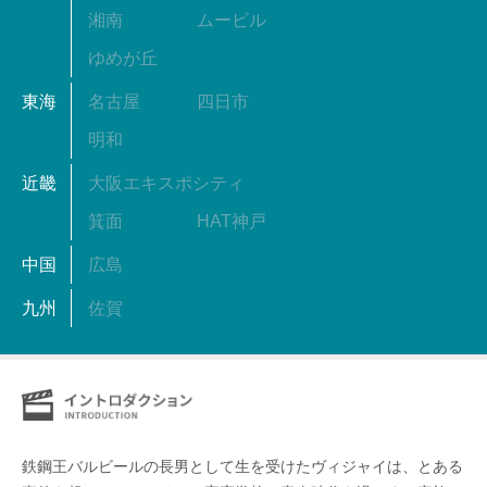
湘南
ムービル
ゆめが丘
東海
名古屋
四日市
明和
近畿
大阪エキスポシティ
箕面
HAT神戸
中国
広島
九州
佐賀
鉄鋼王バルビールの⻑男として⽣を受けたヴィジャイは、とある