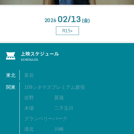
02/13
2026
(金)
R15+
東北
富谷
関東
109シネマズプレミアム新宿
佐野
菖蒲
木場
二子玉川
グランベリーパーク
港北
川崎