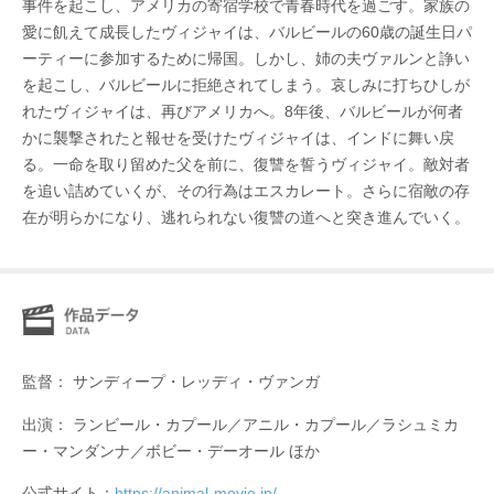
事件を起こし、アメリカの寄宿学校で⻘春時代を過ごす。家族の
愛に飢えて成⻑したヴィジャイは、バルビールの60歳の誕⽣⽇パ
ーティーに参加するために帰国。しかし、姉の夫ヴァルンと諍い
を起こし、バルビールに拒絶されてしまう。哀しみに打ちひしが
れたヴィジャイは、再びアメリカへ。8年後、バルビールが何者
かに襲撃されたと報せを受けたヴィジャイは、インドに舞い戻
る。⼀命を取り留めた⽗を前に、復讐を誓うヴィジャイ。敵対者
を追い詰めていくが、その⾏為はエスカレート。さらに宿敵の存
在が明らかになり、逃れられない復讐の道へと突き進んでいく。
監督： サンディープ・レッディ・ヴァンガ
出演： ランビール・カプール／アニル・カプール／ラシュミカ
ー・マンダンナ／ボビー・デーオール ほか
公式サイト：
https://animal-movie.jp/