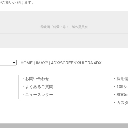
のお客様がご覧いただけます。
Ⓒ映画『純愛上等！』製作委員会
®
HOME
|
IMAX
|
4DX/SCREENX/ULTRA 4DX
お問い合わせ
採用
よくあるご質問
109
ニュースレター
SDG
カス