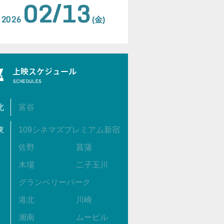
02/13
2026
(金)
北
富谷
東
109シネマズプレミアム新宿
佐野
菖蒲
木場
二子玉川
グランベリーパーク
港北
川崎
湘南
ムービル