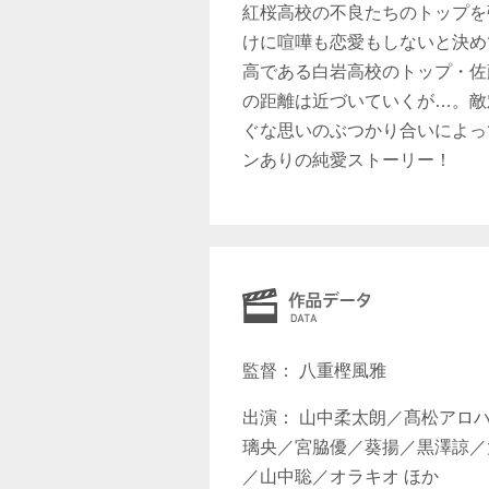
紅桜高校の不良たちのトップを
けに喧嘩も恋愛もしないと決め
高である白岩高校のトップ・佐
の距離は近づいていくが…。敵
ぐな思いのぶつかり合いによっ
ンありの純愛ストーリー！
監督： 八重樫風雅
出演： 山中柔太朗／髙松アロ
璃央／宮脇優／葵揚／黒澤諒／
／山中聡／オラキオ ほか