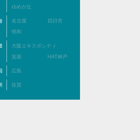
ゆめが丘
海
名古屋
四日市
明和
畿
大阪エキスポシティ
箕面
HAT神戸
国
広島
州
佐賀