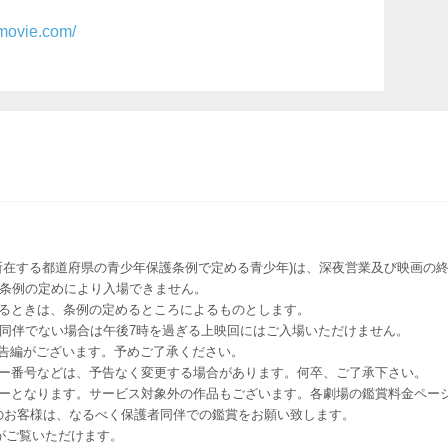
-movie.com/
所在する都道府県の青少年保護条例で定める青少年)は、深夜営業及び映画の終
該条例の定めにより入場できません。
るときは、条例の定めるところによるものとします。
者同伴でない場合は午後7時を過ぎる上映回にはご入場いただけません。
予告編がございます。予めご了承ください。
ー番号などは、予告なく変更する場合があります。何卒、ご了承下さい。
はレイトショーとなります。サービス対象外の作品もございます。各劇場の鑑賞料金ペ
-12 12歳未満のお客様は、なるべく保護者同伴での鑑賞をお願い致します。
のお客様がご覧いただけます。