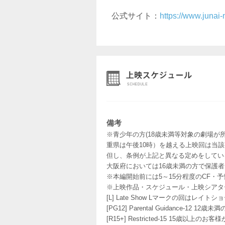
公式サイト：
https://www.junai
備考
※青少年の方(18歳未満等対象の劇場が
重県は午後10時）を越える上映回は当
但し、条例が上記と異なる定めをしてい
大阪府においては16歳未満の方で保護
※本編開始前には5～15分程度のCF・
※上映作品・スケジュール・上映シアタ
[L] Late Show Lマークの回
[PG12] Parental Guidance
[R15+] Restricted-15 15歳以上