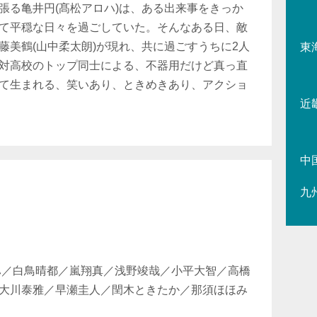
張る亀井円(髙松アロハ)は、ある出来事をきっか
て平穏な日々を過ごしていた。そんなある日、敵
藤美鶴(山中柔太朗)が現れ、共に過ごすうちに2人
東
対高校のトップ同士による、不器用だけど真っ直
て生まれる、笑いあり、ときめきあり、アクショ
近
中
九
ハ／白鳥晴都／嵐翔真／浅野竣哉／小平大智／高橋
大川泰雅／早瀬圭人／閏木ときたか／那須ほほみ