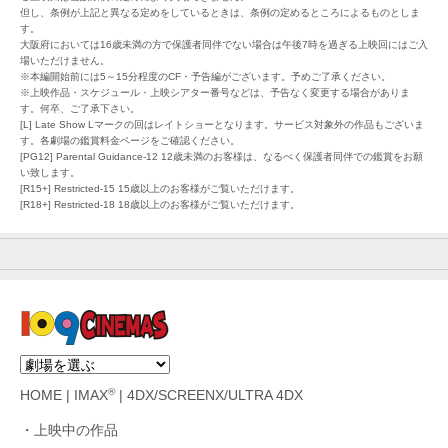
但し、条例が上記と異なる定めをしているときは、条例の定めるところによるものとしま
す。
大阪府においては16歳未満の方で保護者同伴でない場合は午後7時を過ぎる上映回にはご入
場いただけません。
※本編開始前には5～15分程度のCF・予告編がございます。予めご了承ください。
※上映作品・スケジュール・上映シアター番号などは、予告なく変更する場合がありま
す。何卒、ご了承下さい。
[L] Late Show Lマークの回はレイトショーとなります。サービス対象外の作品もございま
す。各劇場の鑑賞料金ページをご確認ください。
[PG12] Parental Guidance-12 12歳未満のお客様は、なるべく保護者同伴での鑑賞をお願
い致します。
[R15+] Restricted-15 15歳以上のお客様がご覧いただけます。
[R18+] Restricted-18 18歳以上のお客様がご覧いただけます。
®
HOME
|
IMAX
|
4DX/SCREENX/ULTRA 4DX
上映中の作品