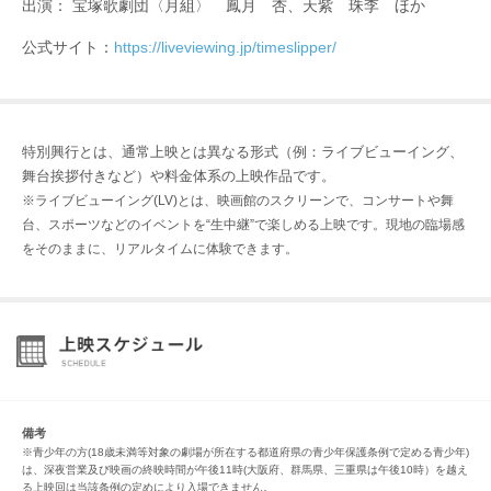
出演： 宝塚歌劇団〈月組〉 鳳月 杏、天紫 珠李 ほか
公式サイト：
https://liveviewing.jp/timeslipper/
特別興行とは、通常上映とは異なる形式（例：ライブビューイング、
舞台挨拶付きなど）や料金体系の上映作品です。
※ライブビューイング(LV)とは、映画館のスクリーンで、コンサートや舞
台、スポーツなどのイベントを“生中継”で楽しめる上映です。現地の臨場感
をそのままに、リアルタイムに体験できます。
備考
※青少年の方(18歳未満等対象の劇場が所在する都道府県の青少年保護条例で定める青少年)
は、深夜営業及び映画の終映時間が午後11時(大阪府、群馬県、三重県は午後10時）を越え
る上映回は当該条例の定めにより入場できません。