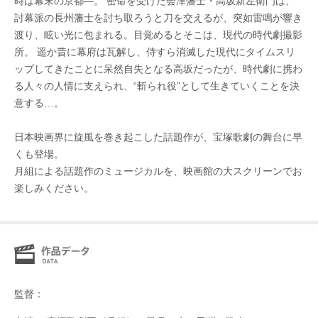
時は幕末の京都―。 密命を受けた会津藩士・高坂新左衛門は、
討幕派の長州藩士を討ち取ろうと刀を交えるが、突如雷鳴が響き
渡り、眩い光に包まれる。目覚めるとそこは、現代の時代劇撮影
所。 遥か昔に幕府は瓦解し、侍すら消滅した現代にタイムスリ
ップしてきたことに呆然自失となる高坂だったが、時代劇に携わ
る人々の人情に支えられ、“斬られ役”として生きていくことを決
意する…。
日本映画界に旋風を巻き起こした話題作が、宝塚歌劇の舞台に早
くも登場。
月組による話題作のミュージカルを、映画館の大スクリーンでお
楽しみください。
監督：