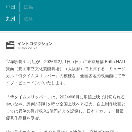
中国
広島
九州
佐賀
宝塚歌劇団 月組が、2026年2月1日（日）に東京建物 Brillia HALL
箕面（箕面市立文化芸能劇場）（大阪府）で上演する、ミュージ
カル『侍タイムスリッパー』の模様を、全国各地の映画館にてラ
イブ・ビューイングいたします。
「侍タイムスリッパー」は、2024年8月に単館上映で封切られる
やいなや、評判が評判を呼び全国上映へと拡大。自主制作映画と
しては異例の興行収入2億円超えを記録し、日本アカデミー賞最
優秀作品賞を受賞。