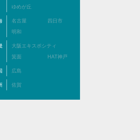
ゆめが丘
海
名古屋
四日市
明和
畿
大阪エキスポシティ
箕面
HAT神戸
国
広島
州
佐賀