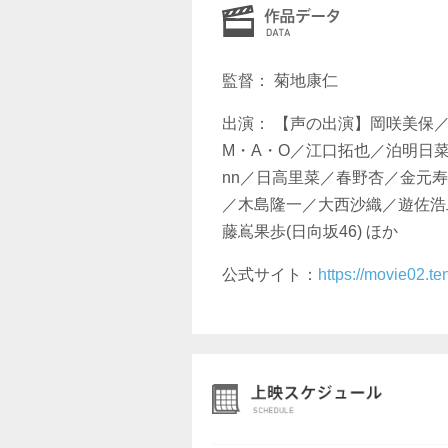
監督： 菊地康仁
出演： 【声の出演】岡咲美保
M・A・O／江口拓也／泊明日
nn／日高里菜／春野杏／金元
／木島隆一／大西沙織／遊佐浩二
藤嶌果歩(日向坂46) ほか
公式サイト：
https://movie02.t