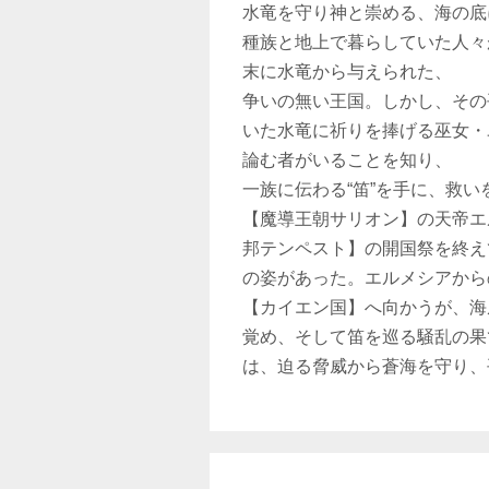
水竜を守り神と崇める、海の底
種族と地上で暮らしていた人々
末に水竜から与えられた、
争いの無い王国。しかし、その
いた水竜に祈りを捧げる巫女・
論む者がいることを知り、
一族に伝わる“笛”を手に、救
【魔導王朝サリオン】の天帝エ
邦テンペスト】の開国祭を終え
の姿があった。エルメシアから
【カイエン国】へ向かうが、海
覚め、そして笛を巡る騒乱の果
は、迫る脅威から蒼海を守り、