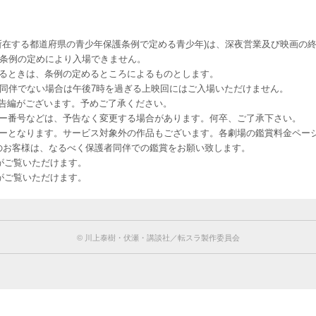
所在する都道府県の青少年保護条例で定める青少年)は、深夜営業及び映画の終
該条例の定めにより入場できません。
るときは、条例の定めるところによるものとします。
者同伴でない場合は午後7時を過ぎる上映回にはご入場いただけません。
予告編がございます。予めご了承ください。
ー番号などは、予告なく変更する場合があります。何卒、ご了承下さい。
はレイトショーとなります。サービス対象外の作品もございます。各劇場の鑑賞料金ペ
-12 12歳未満のお客様は、なるべく保護者同伴での鑑賞をお願い致します。
のお客様がご覧いただけます。
のお客様がご覧いただけます。
©︎ 川上泰樹・伏瀬・講談社／転スラ製作委員会