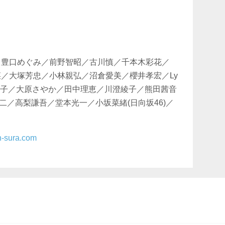
／豊口めぐみ／前野智昭／古川慎／千本木彩花／
菜／大塚芳忠／小林親弘／沼倉愛美／櫻井孝宏／Ly
寿子／大原さやか／田中理恵／川澄綾子／熊田茜音
／高梨謙吾／堂本光一／小坂菜緒(日向坂46)／
en-sura.com