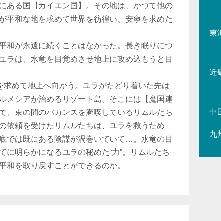
にある国【カイエン国】。その地は、かつて他の
が平和な地を求めて世界を彷徨い、安寧を求めた
東
平和が永遠に続くことはなかった。長き眠りにつ
ユラは、水竜を目覚めさせ地上に攻め込もうと目
近
いを求めて地上へ向かう。ユラがたどり着いた先は
ルメシアが治めるリゾート島。そこには【魔国連
中
て、束の間のバカンスを満喫しているリムルたち
の依頼を受けたリムルたちは、ユラを救うため
九
底では既にある陰謀が渦巻いていて…。水竜の目
てに明らかになるユラの秘めた“力”。リムルたち
平和を取り戻すことができるのか。