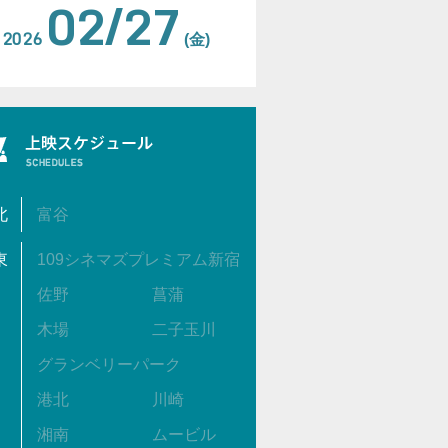
02/27
2026
(金)
北
富谷
東
109シネマズプレミアム新宿
佐野
菖蒲
木場
二子玉川
グランベリーパーク
港北
川崎
湘南
ムービル