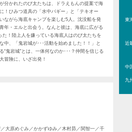
が分かれたのび太たちは、ドラえもんの提案で海
に！ひみつ道具の「水中バギー」と「テキオー
いながら海底キャンプを楽しむ5人。沈没船を発
東
青年・エルと出会う。なんと彼は、海底に広がる
だった！陸上人を嫌っている海底人はのび太たちを
な中、「鬼岩城が･･･活動を始めました！！」と
近
“鬼岩城”とは、一体何なのか･･･？仲間を信じる
大冒険に、いざ出発！
中
九
び／大原めぐみ／かかずゆみ／木村昴／関智一／千