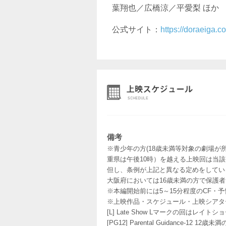
葉翔也／広橋涼／平愛梨 ほか
公式サイト：
https://doraeiga.c
備考
※青少年の方(18歳未満等対象の劇場が
重県は午後10時）を越える上映回は当
但し、条例が上記と異なる定めをしてい
大阪府においては16歳未満の方で保護
※本編開始前には5～15分程度のCF・
※上映作品・スケジュール・上映シアタ
[L] Late Show Lマークの回
[PG12] Parental Guidance