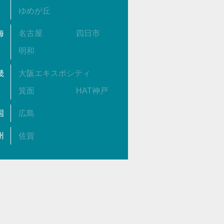
ゆめが丘
海
名古屋
四日市
明和
畿
大阪エキスポシティ
箕面
HAT神戸
国
広島
州
佐賀