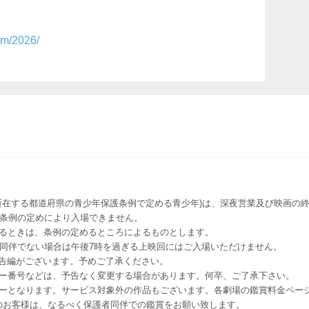
om/2026/
所在する都道府県の青少年保護条例で定める青少年)は、深夜営業及び映画の終
該条例の定めにより入場できません。
るときは、条例の定めるところによるものとします。
者同伴でない場合は午後7時を過ぎる上映回にはご入場いただけません。
予告編がございます。予めご了承ください。
ー番号などは、予告なく変更する場合があります。何卒、ご了承下さい。
はレイトショーとなります。サービス対象外の作品もございます。各劇場の鑑賞料金ペ
-12 12歳未満のお客様は、なるべく保護者同伴での鑑賞をお願い致します。