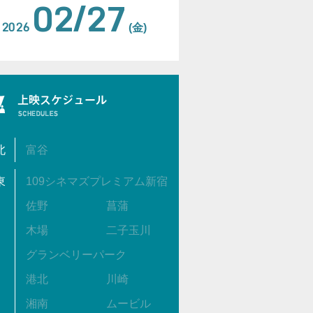
02/27
2026
(金)
北
富谷
東
109シネマズプレミアム新宿
佐野
菖蒲
木場
二子玉川
グランベリーパーク
港北
川崎
湘南
ムービル