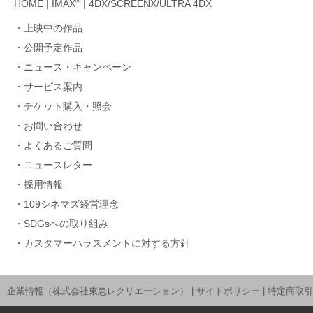
®
HOME
|
IMAX
|
4DX/SCREENX/ULTRA 4DX
上映中の作品
公開予定作品
ニュース・キャンペーン
サービス案内
チケット購入・照会
お問い合わせ
よくあるご質問
ニュースレター
採用情報
109シネマズ経営理念
SDGsへの取り組み
カスタマーハラスメントに対する方針
企業情報（株式会社東急レクリエーション）
|
サイトポリシー
|
特定商取引