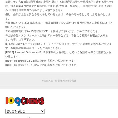
※青少年の方(18歳未満等対象の劇場が所在する都道府県の青少年保護条例で定める青少年)
は、深夜営業及び映画の終映時間が午後11時(大阪府、群馬県、三重県は午後10時）を越え
る上映回は当該条例の定めにより入場できません。
但し、条例が上記と異なる定めをしているときは、条例の定めるところによるものとしま
す。
大阪府においては16歳未満の方で保護者同伴でない場合は午後7時を過ぎる上映回にはご入
場いただけません。
※本編開始前には5～15分程度のCF・予告編がございます。予めご了承ください。
※上映作品・スケジュール・上映シアター番号などは、予告なく変更する場合がありま
す。何卒、ご了承下さい。
[L] Late Show Lマークの回はレイトショーとなります。サービス対象外の作品もございま
す。各劇場の鑑賞料金ページをご確認ください。
[PG12] Parental Guidance-12 12歳未満のお客様は、なるべく保護者同伴での鑑賞をお願
い致します。
[R15+] Restricted-15 15歳以上のお客様がご覧いただけます。
[R18+] Restricted-18 18歳以上のお客様がご覧いただけます。
© 空知英秋／劇場版銀魂製作委員会