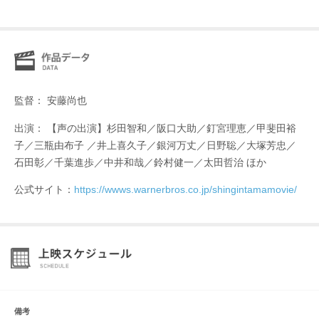
監督： 安藤尚也
出演： 【声の出演】杉田智和／阪口大助／釘宮理恵／甲斐田裕
子／三瓶由布子 ／井上喜久子／銀河万丈／日野聡／大塚芳忠／
石田彰／千葉進歩／中井和哉／鈴村健一／太田哲治 ほか
公式サイト：
https://wwws.warnerbros.co.jp/shingintamamovie/
備考