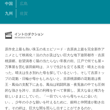
中国
広島
九州
佐賀
原作史上最も熱い珠玉の名エピソード・吉原炎上篇を完全新作ア
ニメとして映画化！法の力が及ばない巨大な地下遊郭都市・吉原
桃源郷。欲望渦巻く陽の当たらない常夜の街。江戸で何でも屋＝
万事屋を営む坂田銀時は、スリで生計を立てる孤児・晴太と出会
った。晴太は生き別れた母を探しているという。そして吉原トッ
プの花魁・日輪が母かもしれないと。吉原桃源郷の花魁達は夜
王・鳳仙の支配下にある。鳳仙は戦闘民族・夜兎族の中でも圧倒
的な強さを誇り、吉原の利権をすべて掌握し、莫大な金と権力を
欲しいままにしていた。「一目でいいから母ちゃんに会いた
い」。少年の小さな願いを叶えるために、銀時と仲間達が動き出
す。その絆は、巨大な闇を照らし出すことができるのか。