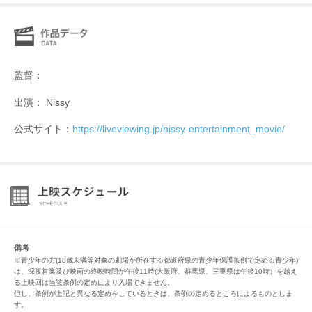
監督：
出演： Nissy
公式サイト：
https://liveviewing.jp/nissy-entertainment_movie/
備考
※青少年の方(18歳未満等対象の劇場が所在する都道府県の青少年保護条例で定める青少年)
は、深夜営業及び映画の終映時間が午後11時(大阪府、群馬県、三重県は午後10時）を越え
る上映回は当該条例の定めにより入場できません。
但し、条例が上記と異なる定めをしているときは、条例の定めるところによるものとしま
す。