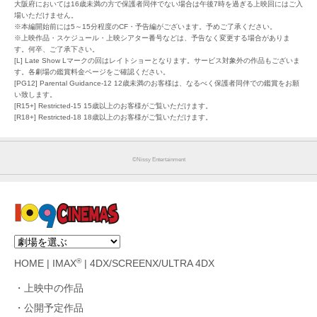
大阪府においては16歳未満の方で保護者同伴でない場合は午後7時を過ぎる上映回にはご入
場いただけません。
※本編開始前には5～15分程度のCF・予告編がございます。予めご了承ください。
※上映作品・スケジュール・上映シアター番号などは、予告なく変更する場合がありま
す。何卒、ご了承下さい。
[L] Late Show Lマークの回はレイトショーとなります。サービス対象外の作品もございま
す。各劇場の鑑賞料金ページをご確認ください。
[PG12] Parental Guidance-12 12歳未満のお客様は、なるべく保護者同伴での鑑賞をお願
い致します。
[R15+] Restricted-15 15歳以上のお客様がご覧いただけます。
[R18+] Restricted-18 18歳以上のお客様がご覧いただけます。
©Nissy Entertainment
®
HOME
|
IMAX
|
4DX/SCREENX/ULTRA 4DX
上映中の作品
公開予定作品