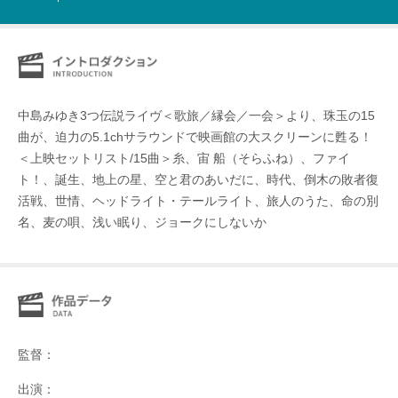
中島みゆき3つ伝説ライヴ＜歌旅／縁会／一会＞より、珠玉の15
曲が、迫力の5.1chサラウンドで映画館の大スクリーンに甦る！
＜上映セットリスト/15曲＞糸、宙 船（そらふね）、ファイ
ト！、誕生、地上の星、空と君のあいだに、時代、倒木の敗者復
活戦、世情、ヘッドライト・テールライト、旅人のうた、命の別
名、麦の唄、浅い眠り、ジョークにしないか
監督：
出演：