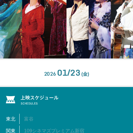
01/23
2026
(金)
東北
富谷
関東
109シネマズプレミアム新宿