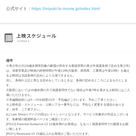
公式サイト：
https://miyuki-ls-movie.jp/index.html
備考
※青少年の方(18歳未満等対象の劇場が所在する都道府県の青少年保護条例で定める青少年)
は、深夜営業及び映画の終映時間が午後11時(大阪府、群馬県、三重県は午後10時）を越え
る上映回は当該条例の定めにより入場できません。
但し、条例が上記と異なる定めをしているときは、条例の定めるところによるものとしま
す。
大阪府においては16歳未満の方で保護者同伴でない場合は午後7時を過ぎる上映回にはご入
場いただけません。
※本編開始前には5～15分程度のCF・予告編がございます。予めご了承ください。
※上映作品・スケジュール・上映シアター番号などは、予告なく変更する場合がありま
す。何卒、ご了承下さい。
[L] Late Show Lマークの回はレイトショーとなります。サービス対象外の作品もございま
す。各劇場の鑑賞料金ページをご確認ください。
[PG12] Parental Guidance-12 12歳未満のお客様は、なるべく保護者同伴での鑑賞をお願
い致します。
[R15+] Restricted-15 15歳以上のお客様がご覧いただけます。