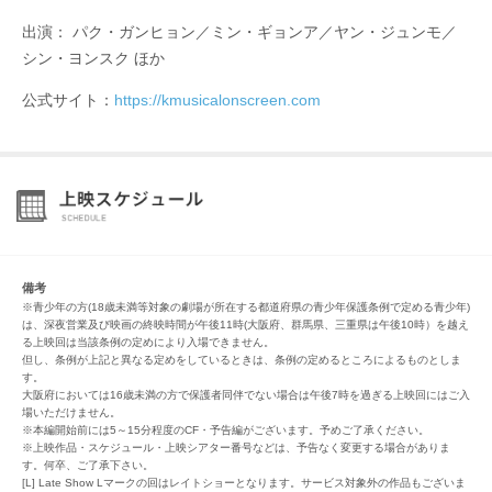
出演： パク・ガンヒョン／ミン・ギョンア／ヤン・ジュンモ／
シン・ヨンスク ほか
公式サイト：
https://kmusicalonscreen.com
備考
※青少年の方(18歳未満等対象の劇場が所在する都道府県の青少年保護条例で定める青少年)
は、深夜営業及び映画の終映時間が午後11時(大阪府、群馬県、三重県は午後10時）を越え
る上映回は当該条例の定めにより入場できません。
但し、条例が上記と異なる定めをしているときは、条例の定めるところによるものとしま
す。
大阪府においては16歳未満の方で保護者同伴でない場合は午後7時を過ぎる上映回にはご入
場いただけません。
※本編開始前には5～15分程度のCF・予告編がございます。予めご了承ください。
※上映作品・スケジュール・上映シアター番号などは、予告なく変更する場合がありま
す。何卒、ご了承下さい。
[L] Late Show Lマークの回はレイトショーとなります。サービス対象外の作品もございま