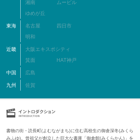
湘南
ムービル
ゆめが丘
東海
名古屋
四日市
明和
近畿
大阪エキスポシティ
箕面
HAT神戸
中国
広島
九州
佐賀
書物の街・読長町(よむながまち)に住む高校生の御倉深冬(みくら
みふゆ)。曾祖父が創立した巨大な書庫「御倉館(みくらかん)」を