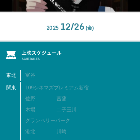
12/26
2025
(金)
東北
富谷
関東
109シネマズプレミアム新宿
佐野
菖蒲
木場
二子玉川
グランベリーパーク
港北
川崎