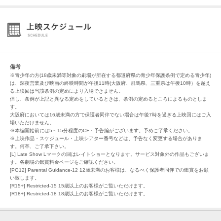
備考
※青少年の方(18歳未満等対象の劇場が所在する都道府県の青少年保護条例で定める青少年)
は、深夜営業及び映画の終映時間が午後11時(大阪府、群馬県、三重県は午後10時）を越え
る上映回は当該条例の定めにより入場できません。
但し、条例が上記と異なる定めをしているときは、条例の定めるところによるものとしま
す。
大阪府においては16歳未満の方で保護者同伴でない場合は午後7時を過ぎる上映回にはご入
場いただけません。
※本編開始前には5～15分程度のCF・予告編がございます。予めご了承ください。
※上映作品・スケジュール・上映シアター番号などは、予告なく変更する場合がありま
す。何卒、ご了承下さい。
[L] Late Show Lマークの回はレイトショーとなります。サービス対象外の作品もございま
す。各劇場の鑑賞料金ページをご確認ください。
[PG12] Parental Guidance-12 12歳未満のお客様は、なるべく保護者同伴での鑑賞をお願
い致します。
[R15+] Restricted-15 15歳以上のお客様がご覧いただけます。
[R18+] Restricted-18 18歳以上のお客様がご覧いただけます。