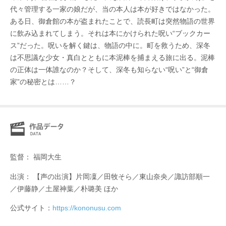
代々管理する一家の娘だが、当の本人は本が好きではなかった。
ある日、御倉館の本が盗まれたことで、読長町は突然物語の世界
に飲み込まれてしまう。それは本にかけられた呪い“ブックカー
ス”だった。呪いを解く鍵は、物語の中に。町を救うため、深冬
は不思議な少女・真白とともに本泥棒を捕まえる旅に出る。泥棒
の正体は一体誰なのか？そして、深冬も知らない“呪い”と“御倉
家”の秘密とは……？
監督： 福岡大生
出演： 【声の出演】片岡凜／田牧そら／東山奈央／諏訪部順一
／伊藤静／土屋神葉／朴璐美 ほか
公式サイト：
https://kononusu.com