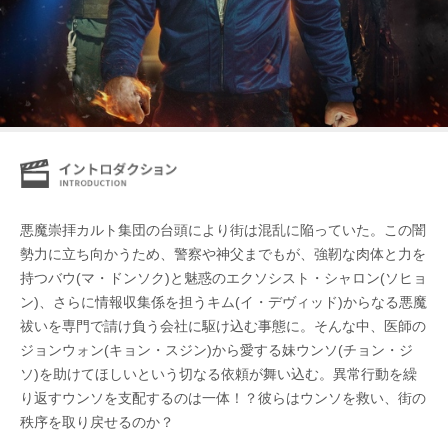
悪魔崇拝カルト集団の台頭により街は混乱に陥っていた。この闇
勢力に立ち向かうため、警察や神父までもが、強靭な肉体と力を
持つバウ(マ・ドンソク)と魅惑のエクソシスト・シャロン(ソヒョ
ン)、さらに情報収集係を担うキム(イ・デヴィッド)からなる悪魔
祓いを専門で請け負う会社に駆け込む事態に。そんな中、医師の
ジョンウォン(キョン・スジン)から愛する妹ウンソ(チョン・ジ
ソ)を助けてほしいという切なる依頼が舞い込む。異常行動を繰
り返すウンソを支配するのは一体！？彼らはウンソを救い、街の
秩序を取り戻せるのか？