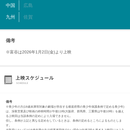
中国
広島
九州
佐賀
備考
※富谷は2026年1月2日(金)より上映
備考
※青少年の方(18歳未満等対象の劇場が所在する都道府県の青少年保護条例で定める青少年)
は、深夜営業及び映画の終映時間が午後11時(大阪府、群馬県、三重県は午後10時）を越え
る上映回は当該条例の定めにより入場できません。
但し、条例が上記と異なる定めをしているときは、条例の定めるところによるものとしま
す。
大阪府においては16歳未満の方で保護者同伴でない場合は午後7時を過ぎる上映回にはご入