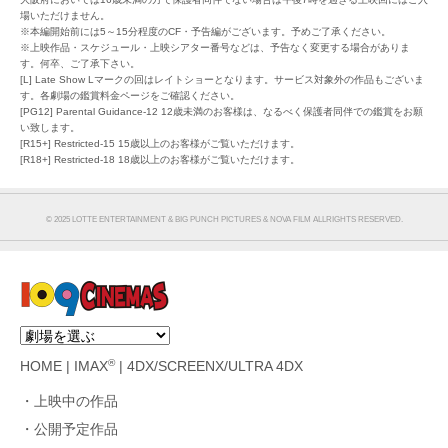
場いただけません。
※本編開始前には5～15分程度のCF・予告編がございます。予めご了承ください。
※上映作品・スケジュール・上映シアター番号などは、予告なく変更する場合がありま
す。何卒、ご了承下さい。
[L] Late Show Lマークの回はレイトショーとなります。サービス対象外の作品もございま
す。各劇場の鑑賞料金ページをご確認ください。
[PG12] Parental Guidance-12 12歳未満のお客様は、なるべく保護者同伴での鑑賞をお願
い致します。
[R15+] Restricted-15 15歳以上のお客様がご覧いただけます。
[R18+] Restricted-18 18歳以上のお客様がご覧いただけます。
©︎ 2025 LOTTE ENTERTAINMENT & BIG PUNCH PICTURES & NOVA FILM ALLRIGHTS RESERVED.
®
HOME
|
IMAX
|
4DX/SCREENX/ULTRA 4DX
上映中の作品
公開予定作品