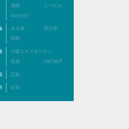
湘南
ムービル
ゆめが丘
海
名古屋
四日市
明和
畿
大阪エキスポシティ
箕面
HAT神戸
国
広島
州
佐賀