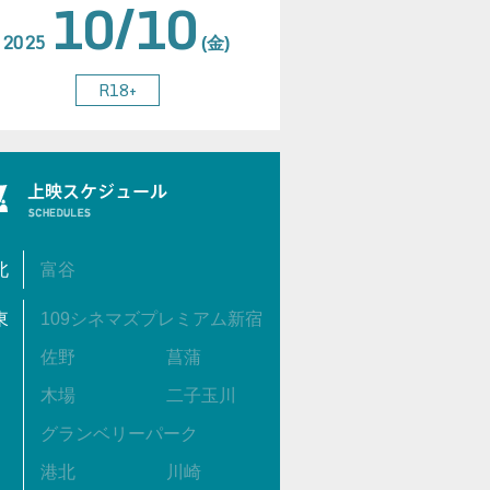
10/10
2025
(金)
R18+
北
富谷
東
109シネマズプレミアム新宿
佐野
菖蒲
木場
二子玉川
グランベリーパーク
港北
川崎