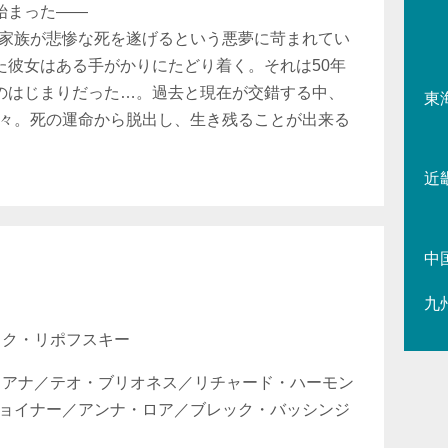
始まった――
家族が悲惨な死を遂げるという悪夢に苛まれてい
た彼女はある手がかりにたどり着く。それは50年
”のはじまりだった…。過去と現在が交錯する中、
東
々。死の運命から脱出し、生き残ることが出来る
近
中
九
ック・リポフスキー
フアナ／テオ・ブリオネス／リチャード・ハーモン
ョイナー／アンナ・ロア／ブレック・バッシンジ