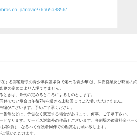
rbros.co.jp/movie/76b65a8856/
所在する都道府県の青少年保護条例で定める青少年)は、深夜営業及び映画の終
該条例の定めにより入場できません。
るときは、条例の定めるところによるものとします。
者同伴でない場合は午後7時を過ぎる上映回にはご入場いただけません。
予告編がございます。予めご了承ください。
ー番号などは、予告なく変更する場合があります。何卒、ご了承下さい。
はレイトショーとなります。サービス対象外の作品もございます。各劇場の鑑賞料金ペ
-12 12歳未満のお客様は、なるべく保護者同伴での鑑賞をお願い致します。
のお客様がご覧いただけます。