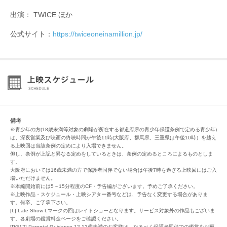
出演： TWICE ほか
公式サイト：
https://twiceoneinamillion.jp/
備考
※青少年の方(18歳未満等対象の劇場が所在する都道府県の青少年保護条例で定める青少年)
は、深夜営業及び映画の終映時間が午後11時(大阪府、群馬県、三重県は午後10時）を越え
る上映回は当該条例の定めにより入場できません。
但し、条例が上記と異なる定めをしているときは、条例の定めるところによるものとしま
す。
大阪府においては16歳未満の方で保護者同伴でない場合は午後7時を過ぎる上映回にはご入
場いただけません。
※本編開始前には5～15分程度のCF・予告編がございます。予めご了承ください。
※上映作品・スケジュール・上映シアター番号などは、予告なく変更する場合がありま
す。何卒、ご了承下さい。
[L] Late Show Lマークの回はレイトショーとなります。サービス対象外の作品もございま
す。各劇場の鑑賞料金ページをご確認ください。
[PG12] Parental Guidance-12 12歳未満のお客様は、なるべく保護者同伴での鑑賞をお願