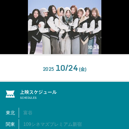
10/24
2025
(金)
東北
富谷
関東
109シネマズプレミアム新宿