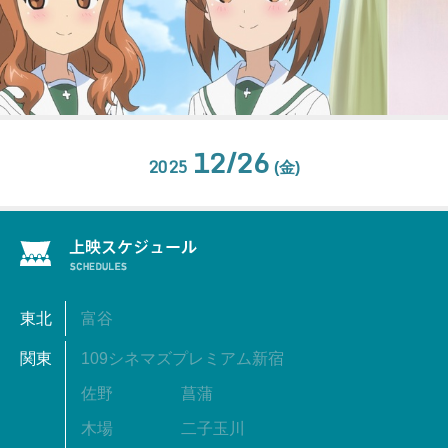
12/26
2025
(金)
東北
富谷
関東
109シネマズプレミアム新宿
佐野
菖蒲
木場
二子玉川