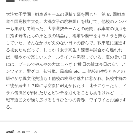
大洗女子学園・戦車道チームの優勝で幕を閉じた、第 63 回戦車
道全国高校生大会。大洗女子の廃校阻止を賭けて、他校のメンバ
ーも集結して戦った、大学選抜チームとの激闘。戦車道の頂点を
目指す若者たちの汗と涙の結晶は、砲塔や履帯をキラキラと照ら
していた。そんなかけがえのない日々の傍らで。戦車道に邁進す
る彼女たちだって、しっかり女子高生！練習や試合から離れれ
ば、穏やかで楽しいスクールライフを満喫している。夏の暑い日
には、プールでやんやの大はしゃぎ！“昨日の敵は今日の友”、ア
ンツィオ、聖グロ、知波単、黒森峰 etc.......他校の生徒たちとの
賑やかな異文化交流も！他校の校風や魅力に惹かれ、転校寸前の
生徒が続出！？時には空腹に耐えかねたり、迷子になったり、ド
ラム缶風呂が倒れたりとピンチを迎えることもあるけれど......。
戦車道乙女が繰り広げるもうひとつの青春、ワイワイとお届けす
る。