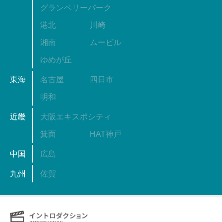
グランベリーパーク
港北
川崎
湘南
ムービル
ゆめが丘
東海
名古屋
四日市
明和
近畿
大阪エキスポシティ
箕面
HAT神戸
中国
広島
九州
佐賀