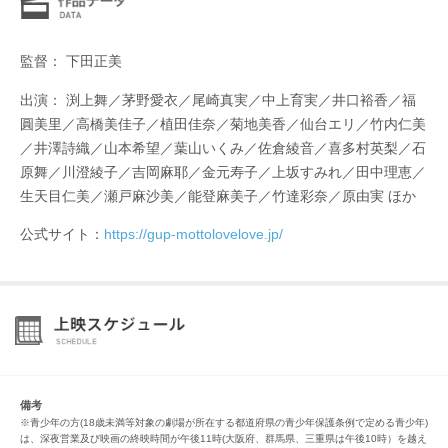
監督： 下田正美
出演： 渕上舞／茅野愛衣／尾崎真実／中上育実／井口裕香／福
圓美里／高橋美佳子／植田佳奈／菊地美香／仙台エリ／竹内仁美
／井澤詩織／山本希望／葉山いくみ／佐倉綾音／喜多村英梨／石
原舞／川澄綾子／吉岡麻耶／金元寿子／上坂すみれ／田中理恵／
生天目仁美／瀬戸麻沙美／能登麻美子／竹達彩奈／原由実 ほか
公式サイト：
https://gup-mottolovelove.jp/
備考
※青少年の方(18歳未満等対象の劇場が所在する都道府県の青少年保護条例で定める青少年)
は、深夜営業及び映画の終映時間が午後11時(大阪府、群馬県、三重県は午後10時）を越え