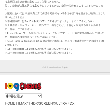
る上映回は当該条例の定めにより入場できません。
但し、条例が上記と異なる定めをしているときは、条例の定めるところによるものとしま
す。
大阪府においては16歳未満の方で保護者同伴でない場合は午後7時を過ぎる上映回にはご入
場いただけません。
※本編開始前には5～15分程度のCF・予告編がございます。予めご了承ください。
※上映作品・スケジュール・上映シアター番号などは、予告なく変更する場合がありま
す。何卒、ご了承下さい。
[L] Late Show Lマークの回はレイトショーとなります。サービス対象外の作品もございま
す。各劇場の鑑賞料金ページをご確認ください。
[PG12] Parental Guidance-12 12歳未満のお客様は、なるべく保護者同伴での鑑賞をお願
い致します。
[R15+] Restricted-15 15歳以上のお客様がご覧いただけます。
[R18+] Restricted-18 18歳以上のお客様がご覧いただけます。
©︎ GuP MottoLoveLove Projekt
®
HOME
|
IMAX
|
4DX/SCREENX/ULTRA 4DX