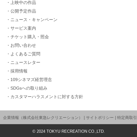
上映中の作品
公開予定作品
ニュース・キャンペーン
サービス案内
チケット購入・照会
お問い合わせ
よくあるご質問
ニュースレター
採用情報
109シネマズ経営理念
SDGsへの取り組み
カスタマーハラスメントに対する方針
企業情報（株式会社東急レクリエーション）
|
サイトポリシー
|
特定商取引
©
2024
TOKYU RECREATION CO.,LTD.