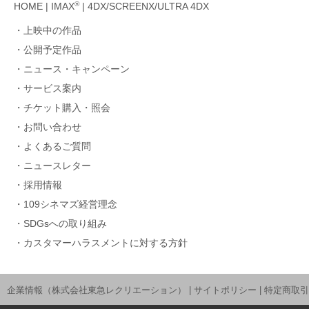
®
HOME
|
IMAX
|
4DX/SCREENX/ULTRA 4DX
上映中の作品
公開予定作品
ニュース・キャンペーン
サービス案内
チケット購入・照会
お問い合わせ
よくあるご質問
ニュースレター
採用情報
109シネマズ経営理念
SDGsへの取り組み
カスタマーハラスメントに対する方針
企業情報（株式会社東急レクリエーション）
|
サイトポリシー
|
特定商取引