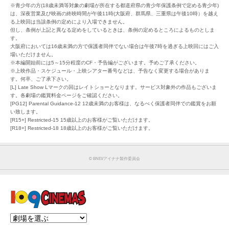
※青少年の方(18歳未満等対象の劇場が所在する都道府県の青少年保護条例で定める青少年)
は、深夜営業及び映画の終映時間が午後11時(大阪府、群馬県、三重県は午後10時）を越え
る上映回は当該条例の定めにより入場できません。
但し、条例が上記と異なる定めをしているときは、条例の定めるところによるものとしま
す。
大阪府においては16歳未満の方で保護者同伴でない場合は午後7時を過ぎる上映回にはご入
場いただけません。
※本編開始前には5～15分程度のCF・予告編がございます。予めご了承ください。
※上映作品・スケジュール・上映シアター番号などは、予告なく変更する場合がありま
す。何卒、ご了承下さい。
[L] Late Show Lマークの回はレイトショーとなります。サービス対象外の作品もございま
す。各劇場の鑑賞料金ページをご確認ください。
[PG12] Parental Guidance-12 12歳未満のお客様は、なるべく保護者同伴での鑑賞をお願
い致します。
[R15+] Restricted-15 15歳以上のお客様がご覧いただけます。
[R18+] Restricted-18 18歳以上のお客様がご覧いただけます。
©︎ BNEI/アイナナ製作委員会