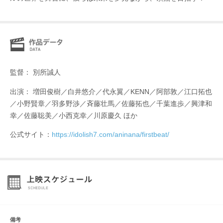
監督： 別所誠人
出演： 増田俊樹／白井悠介／代永翼／KENN／阿部敦／江口拓也
／小野賢章／羽多野渉／斉藤壮馬／佐藤拓也／千葉進歩／興津和
幸／佐藤聡美／小西克幸／川原慶久 ほか
公式サイト：
https://idolish7.com/aninana/firstbeat/
備考