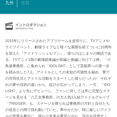
九州
佐賀
2015年にリリースされたアプリゲームを皮切りに、TVアニメや
ライブイベント、劇場ライブなど様々な展開を経てついに10周年
を迎えた『アイドリッシュセブン』。彼らのはじまりの物語であ
る、TVアニメ1期の劇場総集編が前編と後編に分けて上映。「小
鳥遊事務所」に集められ「IDOLiSH7」として芸能界への第一歩
を踏み出した7人。アイドルとしての未知の可能性を秘め、寮で
の共同生活とアイドル活動をスタートした彼らだったが、それぞ
れの夢や目的の違いから、綻びが広がってしまう。一方、「IDO
LiSH7」より先にデビューし、ファンに対しては常に完璧なステ
ージを見せる「八乙女事務所」の大人気3人組アイドルグループ
「TRIGGER」も、ステージを降りれば事務所の方針と自分たち
の信念との間で揺れ動いていた。華やかだが、時に厳しいアイド
ルの世界を舞台に、彼らは未来を夢見ながら、頂点を目指す！