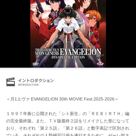
＜月1エヴァ EVANGELION 30th MOVIE Fest.2025-2026＞
１９９７年春に公開された「シト新生」の「ＲＥＢＩＲＴＨ」編
の完全最終版。また、ＴＶ版最終２話をリメイクした形になって
おり、それぞれ「第２５話」「第２６話」と数字表記で区別され
ている。それぞれの人類補完計画を遂行するために、ゼーレ対ネ