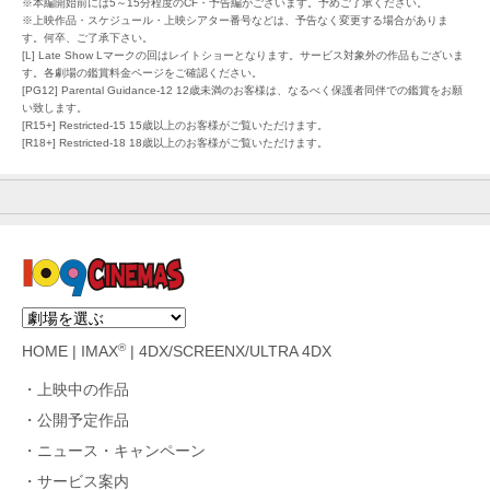
※本編開始前には5～15分程度のCF・予告編がございます。予めご了承ください。
※上映作品・スケジュール・上映シアター番号などは、予告なく変更する場合がありま
す。何卒、ご了承下さい。
[L] Late Show Lマークの回はレイトショーとなります。サービス対象外の作品もございま
す。各劇場の鑑賞料金ページをご確認ください。
[PG12] Parental Guidance-12 12歳未満のお客様は、なるべく保護者同伴での鑑賞をお願
い致します。
[R15+] Restricted-15 15歳以上のお客様がご覧いただけます。
[R18+] Restricted-18 18歳以上のお客様がご覧いただけます。
®
HOME
|
IMAX
|
4DX/SCREENX/ULTRA 4DX
上映中の作品
公開予定作品
ニュース・キャンペーン
サービス案内