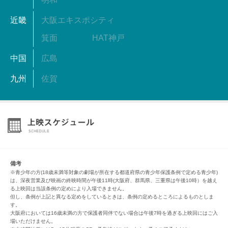
近畿
大阪エキスポシティ
箕面
HAT神戸
中国
広島
九州
佐賀
備考
※青少年の方(18歳未満等対象の劇場が所在する都道府県の青少年保護条例で定める青少年)
は、深夜営業及び映画の終映時間が午後11時(大阪府、群馬県、三重県は午後10時）を越え
る上映回は当該条例の定めにより入場できません。
但し、条例が上記と異なる定めをしているときは、条例の定めるところによるものとしま
す。
大阪府においては16歳未満の方で保護者同伴でない場合は午後7時を過ぎる上映回にはご入
場いただけません。