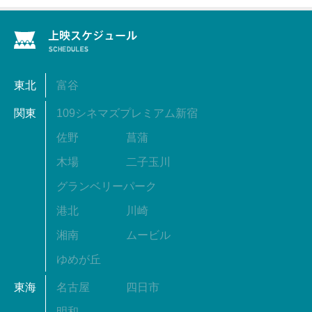
東北
富谷
関東
109シネマズプレミアム新宿
佐野
菖蒲
木場
二子玉川
グランベリーパーク
港北
川崎
湘南
ムービル
ゆめが丘
東海
名古屋
四日市
明和