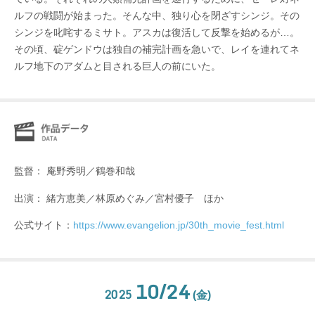
ルフの戦闘が始まった。そんな中、独り心を閉ざすシンジ。その
シンジを叱咤するミサト。アスカは復活して反撃を始めるが…。
その頃、碇ゲンドウは独自の補完計画を急いで、レイを連れてネ
ルフ地下のアダムと目される巨人の前にいた。
監督： 庵野秀明／鶴巻和哉
出演： 緒方恵美／林原めぐみ／宮村優子 ほか
公式サイト：
https://www.evangelion.jp/30th_movie_fest.html
10/24
2025
(金)