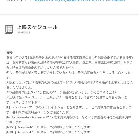
備考
※青少年の方(18歳未満等対象の劇場が所在する都道府県の青少年保護条例で定める青少年)
は、深夜営業及び映画の終映時間が午後11時(大阪府、群馬県、三重県は午後10時）を越え
る上映回は当該条例の定めにより入場できません。
但し、条例が上記と異なる定めをしているときは、条例の定めるところによるものとしま
す。
大阪府においては16歳未満の方で保護者同伴でない場合は午後7時を過ぎる上映回にはご入
場いただけません。
※本編開始前には5～15分程度のCF・予告編がございます。予めご了承ください。
※上映作品・スケジュール・上映シアター番号などは、予告なく変更する場合がありま
す。何卒、ご了承下さい。
[L] Late Show Lマークの回はレイトショーとなります。サービス対象外の作品もございま
す。各劇場の鑑賞料金ページをご確認ください。
[PG12] Parental Guidance-12 12歳未満のお客様は、なるべく保護者同伴での鑑賞をお願
い致します。
[R15+] Restricted-15 15歳以上のお客様がご覧いただけます。
[R18+] Restricted-18 18歳以上のお客様がご覧いただけます。