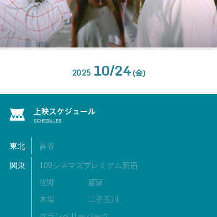
10/24
2025
(金)
東北
富谷
関東
109シネマズプレミアム新宿
佐野
菖蒲
木場
二子玉川
グランベリーパーク