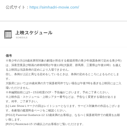
公式サイト：
https://simhadri-movie.com/
備考
※青少年の方(18歳未満等対象の劇場が所在する都道府県の青少年保護条例で定める青少年)
は、深夜営業及び映画の終映時間が午後11時(大阪府、群馬県、三重県は午後10時）を越え
る上映回は当該条例の定めにより入場できません。
但し、条例が上記と異なる定めをしているときは、条例の定めるところによるものとしま
す。
大阪府においては16歳未満の方で保護者同伴でない場合は午後7時を過ぎる上映回にはご入
場いただけません。
※本編開始前には5～15分程度のCF・予告編がございます。予めご了承ください。
※上映作品・スケジュール・上映シアター番号などは、予告なく変更する場合がありま
す。何卒、ご了承下さい。
[L] Late Show Lマークの回はレイトショーとなります。サービス対象外の作品もございま
す。各劇場の鑑賞料金ページをご確認ください。
[PG12] Parental Guidance-12 12歳未満のお客様は、なるべく保護者同伴での鑑賞をお願
い致します。
[R15+] Restricted-15 15歳以上のお客様がご覧いただけます。