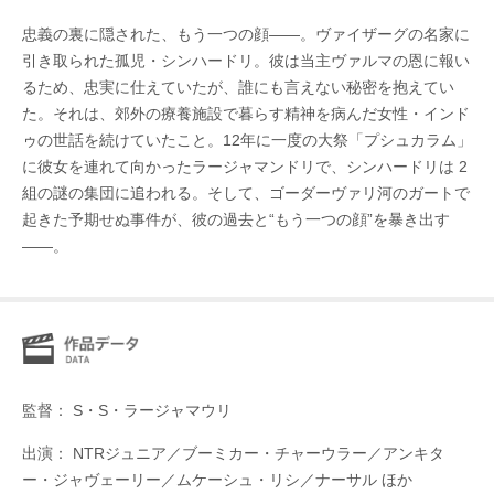
忠義の裏に隠された、もう一つの顔——。ヴァイザーグの名家に
引き取られた孤児・シンハードリ。彼は当主ヴァルマの恩に報い
るため、忠実に仕えていたが、誰にも言えない秘密を抱えてい
た。それは、郊外の療養施設で暮らす精神を病んだ女性・インド
ゥの世話を続けていたこと。12年に一度の大祭「プシュカラム」
に彼女を連れて向かったラージャマンドリで、シンハードリは 2
組の謎の集団に追われる。そして、ゴーダーヴァリ河のガートで
起きた予期せぬ事件が、彼の過去と“もう一つの顔”を暴き出す
——。
監督： S・S・ラージャマウリ
出演： NTRジュニア／ブーミカー・チャーウラー／アンキタ
ー・ジャヴェーリー／ムケーシュ・リシ／ナーサル ほか