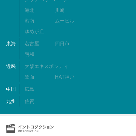
港北
川崎
湘南
ムービル
ゆめが丘
東海
名古屋
四日市
明和
近畿
大阪エキスポシティ
箕面
HAT神戸
中国
広島
九州
佐賀