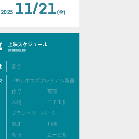
11/21
2025
(金)
北
富谷
東
109シネマズプレミアム新宿
佐野
菖蒲
木場
二子玉川
グランベリーパーク
港北
川崎
湘南
ムービル