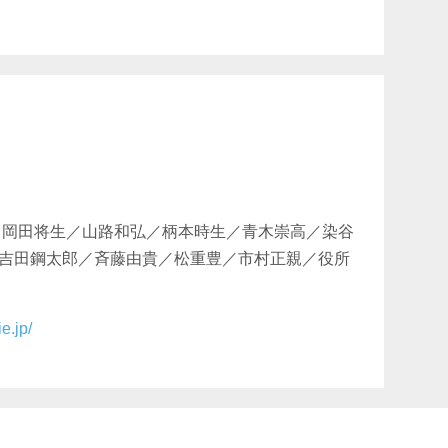
／岡田将生／山路和弘／柄本時生／青木崇高／染谷
吉田鋼太郎／斉藤由貴／松重豊／市村正親／役所
e.jp/