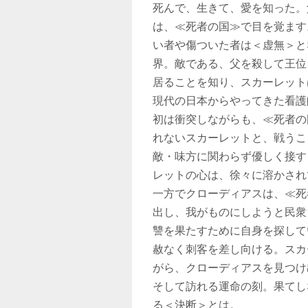
死んで、生きて、愛を知った。
は、≪死者の国≫で目を覚ます
い者や傷ついた者は＜虚無＞と
界。敵である、父を殺して王位
居ることを知り、スカーレット
現代の日本からやってきた看護
初は衝突しながらも、≪死者の
れないスカーレットと、戦うこ
敵・味方に関わらず優しく接す
レットの心は、徐々に溶かされ
一方でクローディアスは、≪死
出し、我がものにしようと民衆
讐を果たすために自身を探して
赦なく刺客を差し向ける。スカ
がら、クローディアスを見つけ
そして訪れる運命の刻。果てし
る＜決断＞とは。