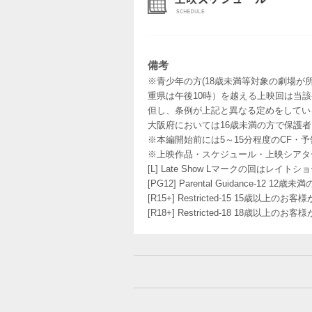
備考
※青少年の方(18歳未満等対象の劇場が
重県は午後10時）を越える上映回は当
但し、条例が上記と異なる定めをしてい
大阪府においては16歳未満の方で保護
※本編開始前には5～15分程度のCF・
※上映作品・スケジュール・上映シアタ
[L] Late Show Lマークの回
[PG12] Parental Guidance
[R15+] Restricted-15 15歳以上
[R18+] Restricted-18 18歳以上