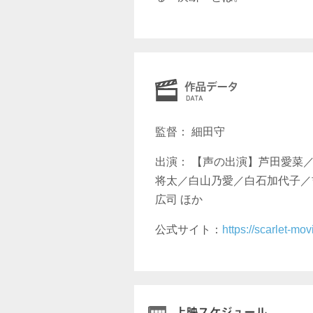
監督： 細田守
出演： 【声の出演】芦田愛菜
将太／白山乃愛／白石加代子／
広司 ほか
公式サイト：
https://scarlet-movi