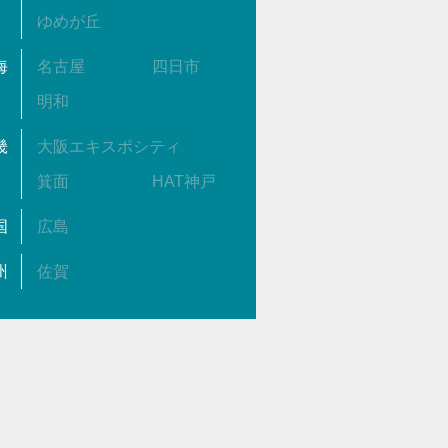
ゆめが丘
海
名古屋
四日市
明和
畿
大阪エキスポシティ
箕面
HAT神戸
国
広島
州
佐賀