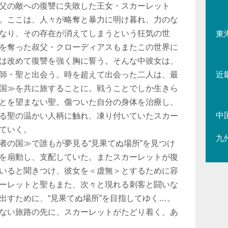
父の敵への復讐に失敗した王女・スカーレット
。ここは、人々が略奪と暴力に明け暮れ、力のな
なり、その存在が消えてしまうという狂気の世
東
を奪った叔父・クローディアスもまたこの世界に
は改めて復讐を強く胸に誓う。そんな中彼女は、
師・聖と出会う。時を超えて出会った二人は、最
近
国≫を共に旅することに。戦うことでしか生きら
とを望まない聖。傷ついた自分の身体を治療し、
中
る聖の温かい人柄に触れ、凍り付いていたスカー
ていく。
九
者の国≫で誰もが夢見る“見果てぬ場所”を見つけ
を扇動し、支配していた。またスカーレットが復
いると聞きつけ、彼女を＜虚無＞とするために容
ーレットと聖もまた、次々と現れる刺客と闘いな
出すために、“見果てぬ場所”を目指してゆく…。
ない旅路の先に、スカーレットがたどり着く、あ