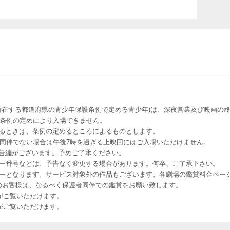
所在する都道府県の青少年保護条例で定める青少年)は、深夜営業及び映画の終
該条例の定めにより入場できません。
るときは、条例の定めるところによるものとします。
者同伴でない場合は午後7時を過ぎる上映回にはご入場いただけません。
予告編がございます。予めご了承ください。
ー番号などは、予告なく変更する場合があります。何卒、ご了承下さい。
はレイトショーとなります。サービス対象外の作品もございます。各劇場の鑑賞料金ペ
-12 12歳未満のお客様は、なるべく保護者同伴での鑑賞をお願い致します。
のお客様がご覧いただけます。
のお客様がご覧いただけます。