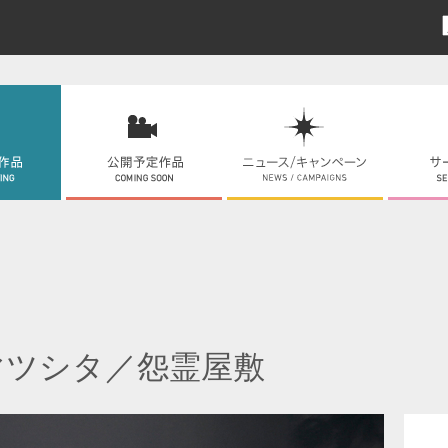
マツシタ／怨霊屋敷