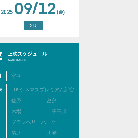
09/12
2025
(金)
2D
北
富谷
東
109シネマズプレミアム新宿
佐野
菖蒲
木場
二子玉川
グランベリーパーク
港北
川崎