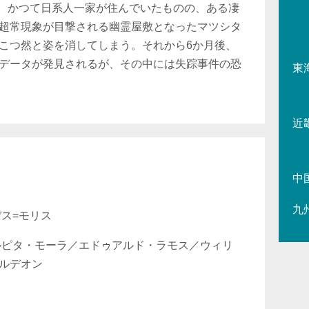
リマ。かつて日系人一家が住んでいたものの、ある凄
超常現象が目撃される幽霊屋敷となったマツシタ
こつ然と姿を消してしまう。それから6か月後、
データが発見されるが、その中には失踪事件の恐
東
近
中
九
ス=モリス
ルピタ・モーラ／エドゥアルド・ラモス／ウィリ
ルデオン