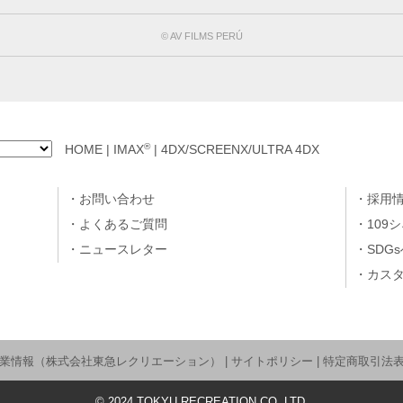
© AV FILMS PERÚ
®
HOME
|
IMAX
|
4DX/SCREENX/ULTRA 4DX
お問い合わせ
採用
よくあるご質問
109
ニュースレター
SDG
カス
業情報（株式会社東急レクリエーション）
|
サイトポリシー
|
特定商取引法
©
2024
TOKYU RECREATION CO.,LTD.