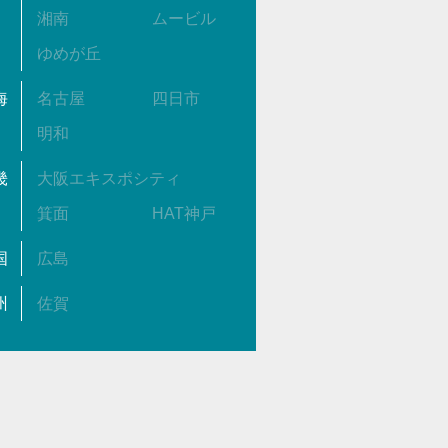
湘南
ムービル
ゆめが丘
海
名古屋
四日市
明和
畿
大阪エキスポシティ
箕面
HAT神戸
国
広島
州
佐賀