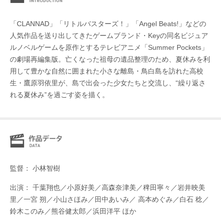
「CLANNAD」「リトルバスターズ！」「Angel Beats!」などの
人気作品を送り出してきたゲームブランド・Keyの同名ビジュア
ルノベルゲームを原作とするテレビアニメ「Summer Pockets」
の劇場再編集版。亡くなった祖母の遺品整理のため、夏休みを利
用して豊かな自然に囲まれた小さな離島・鳥白島を訪れた高校
生・鷹原羽依里が、島で出会った少女たちと交流し、“繰り返さ
れる夏休み”を過ごす姿を描く。
監督： 小林智樹
出演： 千葉翔也／小原好美／高森奈津美／稗田寧々／岩井映美
里／一宮 朔／小山さほみ／田中あいみ／ 高本めぐみ／白石 稔／
鈴木このみ／熊谷健太郎／浜田洋平 ほか