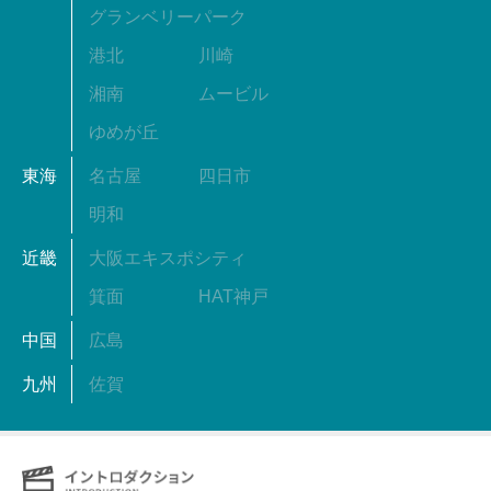
グランベリーパーク
港北
川崎
湘南
ムービル
ゆめが丘
東海
名古屋
四日市
明和
近畿
大阪エキスポシティ
箕面
HAT神戸
中国
広島
九州
佐賀