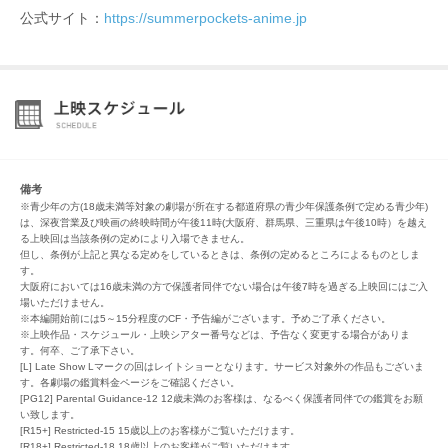
公式サイト：
https://summerpockets-anime.jp
備考
※青少年の方(18歳未満等対象の劇場が所在する都道府県の青少年保護条例で定める青少年)
は、深夜営業及び映画の終映時間が午後11時(大阪府、群馬県、三重県は午後10時）を越え
る上映回は当該条例の定めにより入場できません。
但し、条例が上記と異なる定めをしているときは、条例の定めるところによるものとしま
す。
大阪府においては16歳未満の方で保護者同伴でない場合は午後7時を過ぎる上映回にはご入
場いただけません。
※本編開始前には5～15分程度のCF・予告編がございます。予めご了承ください。
※上映作品・スケジュール・上映シアター番号などは、予告なく変更する場合がありま
す。何卒、ご了承下さい。
[L] Late Show Lマークの回はレイトショーとなります。サービス対象外の作品もございま
す。各劇場の鑑賞料金ページをご確認ください。
[PG12] Parental Guidance-12 12歳未満のお客様は、なるべく保護者同伴での鑑賞をお願
い致します。
[R15+] Restricted-15 15歳以上のお客様がご覧いただけます。
[R18+] Restricted-18 18歳以上のお客様がご覧いただけます。