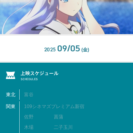
09/05
2025
(金)
東北
富谷
関東
109シネマズプレミアム新宿
佐野
菖蒲
木場
二子玉川