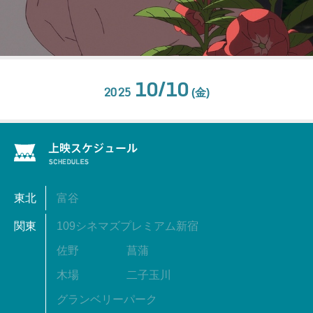
10/10
2025
(金)
東北
富谷
関東
109シネマズプレミアム新宿
佐野
菖蒲
木場
二子玉川
グランベリーパーク