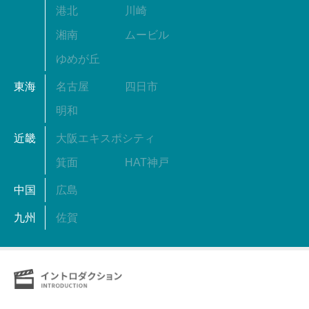
港北
川崎
湘南
ムービル
ゆめが丘
東海
名古屋
四日市
明和
近畿
大阪エキスポシティ
箕面
HAT神戸
中国
広島
九州
佐賀