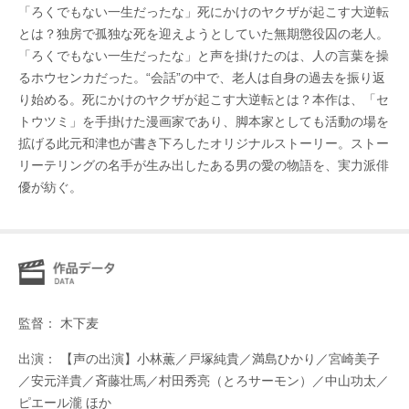
「ろくでもない一生だったな」死にかけのヤクザが起こす大逆転
とは？独房で孤独な死を迎えようとしていた無期懲役囚の老人。
「ろくでもない一生だったな」と声を掛けたのは、人の言葉を操
るホウセンカだった。“会話”の中で、老人は自身の過去を振り返
り始める。死にかけのヤクザが起こす大逆転とは？本作は、「セ
トウツミ」を手掛けた漫画家であり、脚本家としても活動の場を
拡げる此元和津也が書き下ろしたオリジナルストーリー。ストー
リーテリングの名手が生み出したある男の愛の物語を、実力派俳
優が紡ぐ。
監督： 木下麦
出演： 【声の出演】小林薫／戸塚純貴／満島ひかり／宮崎美子
／安元洋貴／⻫藤壮⾺／村⽥秀亮（とろサーモン）／中⼭功太／
ピエール瀧 ほか